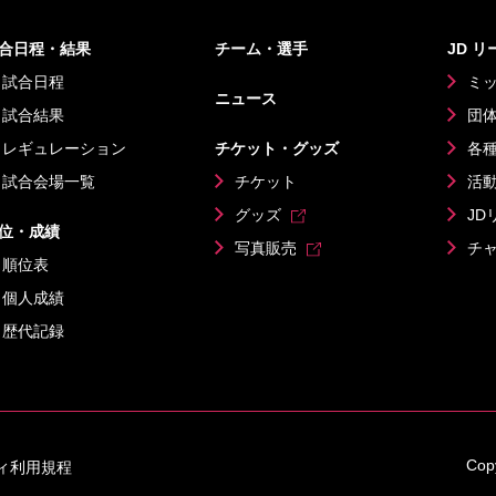
合日程・結果
チーム・選手
JD 
試合日程
ミ
ニュース
試合結果
団
レギュレーション
チケット・グッズ
各
試合会場一覧
チケット
活
グッズ
JD
位・成績
写真販売
チ
順位表
個人成績
歴代記録
Copy
ィ利用規程