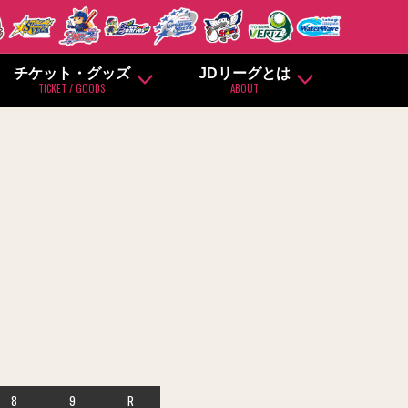
チケット・グッズ
JDリーグとは
TICKET / GOODS
ABOUT
8
9
R