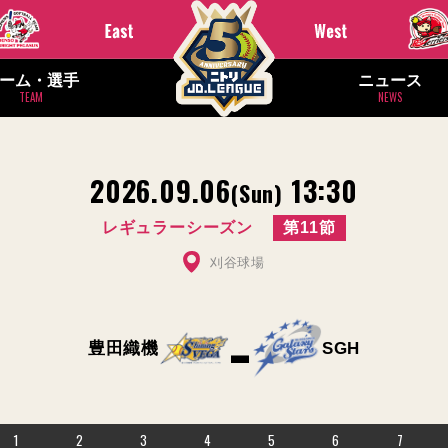
ーム・選手
ニュース
TEAM
NEWS
2026.09.06
13:30
(Sun)
レギュラーシーズン
第11節
刈谷球場
-
豊田織機
SGH
1
2
3
4
5
6
7