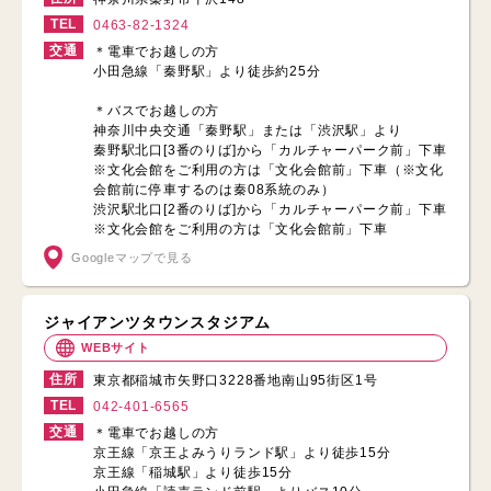
TEL
0463-82-1324
交通
＊電車でお越しの方
小田急線「秦野駅」より徒歩約25分
＊バスでお越しの方
神奈川中央交通「秦野駅」または「渋沢駅」より
秦野駅北口[3番のりば]から「カルチャーパーク前」下車
※文化会館をご利用の方は「文化会館前」下車（※文化
会館前に停車するのは秦08系統のみ）
渋沢駅北口[2番のりば]から「カルチャーパーク前」下車
※文化会館をご利用の方は「文化会館前」下車
Googleマップで見る
ジャイアンツタウンスタジアム
WEBサイト
住所
東京都稲城市矢野口3228番地南山95街区1号
TEL
042-401-6565
交通
＊電車でお越しの方
京王線「京王よみうりランド駅」より徒歩15分
京王線「稲城駅」より徒歩15分