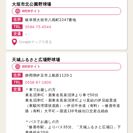
大垣市北公園野球場
WEBサイト
住所
岐阜県大垣市八島町2247番地
TEL
0584-75-4544
交通
-
Googleマップで見る
天城ふるさと広場野球場
WEBサイト
住所
静岡県伊豆市上船原1120-1
TEL
0558-87-1800
交通
＊車でお越しの方
東名沼津IC・新東名長泉沼津より車で50分
東名沼津IC・新東名長泉沼津ICより直結の伊豆縦貫道
（東駿河湾環状道路）～伊豆中央道（有料）～修善寺道
路（有料）大平IC～国道136号線出口交差点経由
＊バスでお越しの方
「修善寺駅」よりバス35分、「天城ふるさと広場口」下
車後徒歩20分