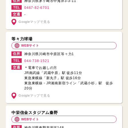
住所
神奈川県茅ヶ崎市中海岸3-3-11
TEL
0467-82-6701
交通
-
Googleマップで見る
等々力球場
WEBサイト
住所
神奈川県川崎市中原区等々力1
TEL
044-738-1521
交通
＊電車でお越しの方
JR南武線「武蔵中原」駅 徒歩11分
東急東横線「新丸子」駅 徒歩16分
東急東横線・JR湘南新宿ライン「武蔵小杉」駅 徒歩
20分
Googleマップで見る
中栄信金スタジアム秦野
WEBサイト
住所
神奈川県秦野市平沢148