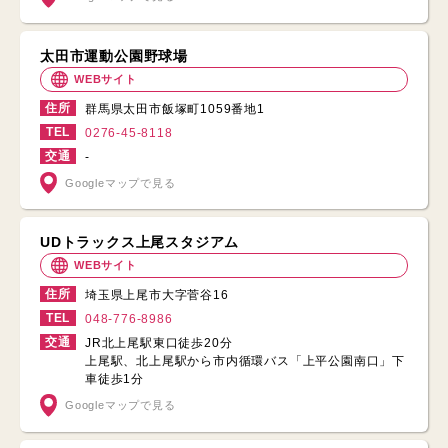
太田市運動公園野球場
WEBサイト
住所
群馬県太田市飯塚町1059番地1
TEL
0276-45-8118
交通
-
Googleマップで見る
UDトラックス上尾スタジアム
WEBサイト
住所
埼玉県上尾市大字菅谷16
TEL
048-776-8986
交通
JR北上尾駅東口徒歩20分
上尾駅、北上尾駅から市内循環バス「上平公園南口」下
車徒歩1分
Googleマップで見る