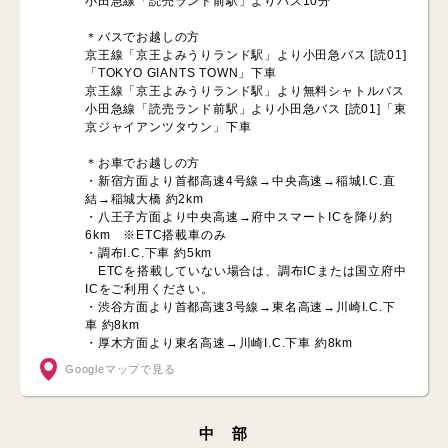
小田急線「読売ランド前駅」よりバス10分
＊バスでお越しの方
京王線「京王よみうりランド駅」より小田急バス [読01]
「TOKYO GIANTS TOWN」下車
京王線「京王よみうりランド駅」より無料シャトルバス
小田急線「読売ランド前駅」より小田急バス [読01]「東
京ジャイアンツタウン」下車
＊お車でお越しの方
・新宿方面より首都高速4号線→中央高速→稲城I.C.直
結→稲城大橋 約2km
・八王子方面より中央高速→府中スマートICを降り約
6km ※ETC搭載車のみ
・調布I.C.下車 約5km
ETCを搭載していない場合は、調布ICまたは国立府中
ICをご利用ください。
・渋谷方面より首都高速3号線→東名高速→川崎I.C.下
車 約8km
・厚木方面より東名高速→川崎I.C.下車 約8km
Googleマップで見る
中 部