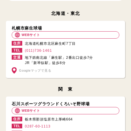
北海道・東北
札幌市麻生球場
WEBサイト
住所
北海道札幌市北区麻生町7丁目
TEL
(011)736-1461
交通
地下鉄南北線「麻生駅」2番出口徒歩7分
JR「新琴似駅」徒歩8分
Googleマップで見る
関 東
石川スポーツグラウンドくろいそ野球場
WEBサイト
住所
栃木県那須塩原市上厚崎664
TEL
0287-60-1113