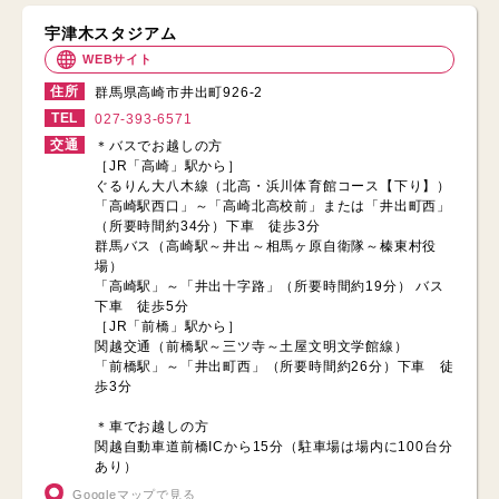
宇津木スタジアム
WEBサイト
住所
群馬県高崎市井出町926-2
TEL
027-393-6571
交通
＊バスでお越しの方
［JR「高崎」駅から］
ぐるりん大八木線（北高・浜川体育館コース【下り】）
「高崎駅西口」～「高崎北高校前」または「井出町西」
（所要時間約34分）下車 徒歩3分
群馬バス（高崎駅～井出～相馬ヶ原自衛隊～榛東村役
場）
「高崎駅」～「井出十字路」（所要時間約19分） バス
下車 徒歩5分
［JR「前橋」駅から］
関越交通（前橋駅～三ツ寺～土屋文明文学館線）
「前橋駅」～「井出町西」（所要時間約26分）下車 徒
歩3分
＊車でお越しの方
関越自動車道前橋ICから15分（駐車場は場内に100台分
あり）
Googleマップで見る