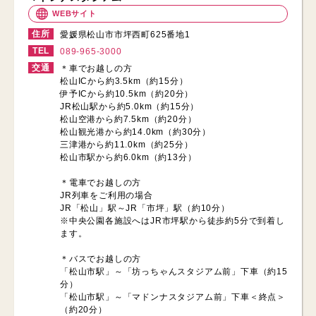
WEBサイト
住所
愛媛県松山市市坪西町625番地1
TEL
089-965-3000
交通
＊車でお越しの方
松山ICから約3.5km（約15分）
伊予ICから約10.5km（約20分）
JR松山駅から約5.0km（約15分）
松山空港から約7.5km（約20分）
松山観光港から約14.0km（約30分）
三津港から約11.0km（約25分）
松山市駅から約6.0km（約13分）
＊電車でお越しの方
JR列車をご利用の場合
JR「松山」駅～JR「市坪」駅（約10分）
※中央公園各施設へはJR市坪駅から徒歩約5分で到着し
ます。
＊バスでお越しの方
「松山市駅」～「坊っちゃんスタジアム前」下車（約15
分）
「松山市駅」～「マドンナスタジアム前」下車＜終点＞
（約20分）