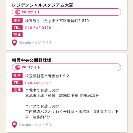
レジデンシャルスタジアム大宮
WEBサイト
住所
埼玉県さいたま市大宮区寿能町2-519
TEL
048-642-0478
交通
-
Googleマップで見る
朝霞中央公園野球場
WEBサイト
住所
埼玉県朝霞市青葉台1-9-2
TEL
048-465-7277
交通
＊電車でお越しの方
東武東上線「朝霞」駅南口下車 徒歩約15分
＊バスでお越しの方
市内循環バスわくわく号膝折・溝沼線「栄町5丁目」下
車 徒歩約2分
Googleマップで見る