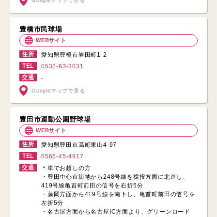
Googleマップで見る
豊橋市民球場
WEBサイト
住所
愛知県豊橋市岩田町1-2
TEL
0532-63-3031
交通
-
Googleマップで見る
豊田市運動公園野球場
WEBサイト
住所
愛知県豊田市高町東山4-97
TEL
0565-45-4917
交通
＊車でお越しの方
・豊田中心市街地から248号線を猿投方面に北進し、
419号線亀首町前田の信号を右折5分
・藤岡方面から419号線を南下し、亀首町前田の信号を
左折5分
・名古屋方面から名古屋IC方面より、グリーンロード