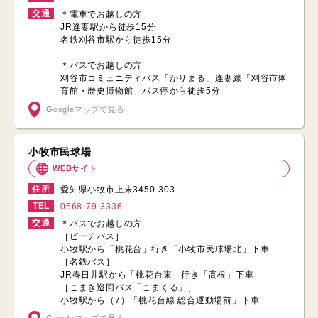
交通
＊電車でお越しの方
JR逢妻駅から徒歩15分
名鉄刈谷市駅から徒歩15分
＊バスでお越しの方
刈谷市コミュニティバス「かりまる」逢妻線「刈谷市体
育館・歴史博物館」バス停から徒歩5分
Googleマップで見る
小牧市民球場
WEBサイト
住所
愛知県小牧市上末3450-303
TEL
0568-79-3336
交通
＊バスでお越しの方
［ピーチバス］
小牧駅から「桃花台」行き「小牧市民球場北」下車
［名鉄バス］
JR春日井駅から「桃花台東」行き「高根」下車
［こまき巡回バス「こまくる」］
小牧駅から（7）「桃花台線 総合運動場前」下車