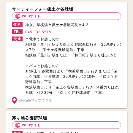
サーティーフォー保土ケ谷球場
WEBサイト
住所
神奈川県横浜市保土ケ谷区花見台4-2
TEL
045-333-5515
交通
＊電車でお越しの方
相鉄線「星川」駅より保土ケ谷駅西口行き（25系統）バ
ス7分、「保土ケ谷野球場前」下車
相鉄線「星川」駅または、「和田町」駅より徒歩15分
＊バスでお越しの方
JR保土ケ谷駅西口より「横浜駅西口」行きまたは「保
土ケ谷駅」行き循環（25系統）バス10分、「保土ケ谷
野球場前」下車
横浜駅西口より「保土ケ谷駅西口」行き（4番のりば25
系統）バス30分、「保土ケ谷野球場前」下車
Googleマップで見る
茅ヶ崎公園野球場
WEBサイト