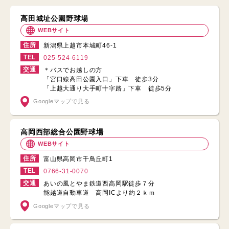
高田城址公園野球場
WEBサイト
住所
新潟県上越市本城町46-1
TEL
025-524-6119
交通
＊バスでお越しの方
「宮口線高田公園入口」下車 徒歩3分
「上越大通り大手町十字路」下車 徒歩5分
Googleマップで見る
高岡西部総合公園野球場
WEBサイト
住所
富山県高岡市千鳥丘町1
TEL
0766-31-0070
交通
あいの風とやま鉄道西高岡駅徒歩７分
能越道自動車道 高岡ICより約２ｋｍ
Googleマップで見る