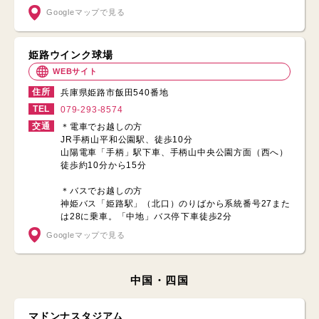
Googleマップで見る
姫路ウインク球場
WEBサイト
住所
兵庫県姫路市飯田540番地
TEL
079-293-8574
交通
＊電車でお越しの方
JR手柄山平和公園駅、徒歩10分
山陽電車「手柄」駅下車、手柄山中央公園方面（西へ）
徒歩約10分から15分
＊バスでお越しの方
神姫バス「姫路駅」（北口）のりばから系統番号27また
は28に乗車。「中地」バス停下車徒歩2分
Googleマップで見る
中国・四国
マドンナスタジアム