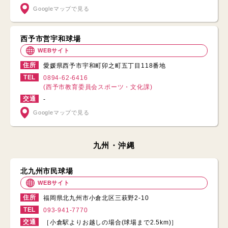
Googleマップで見る
西予市営宇和球場
WEBサイト
住所
愛媛県西予市宇和町卯之町五丁目118番地
TEL
0894-62-6416
(西予市教育委員会スポーツ・文化課)
交通
-
Googleマップで見る
九州・沖縄
北九州市民球場
WEBサイト
住所
福岡県北九州市小倉北区三萩野2-10
TEL
093-941-7770
交通
［小倉駅よりお越しの場合(球場まで2.5km)］