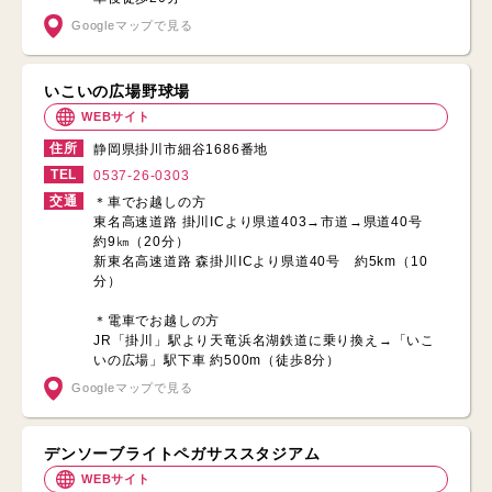
Googleマップで見る
いこいの広場野球場
WEBサイト
住所
静岡県掛川市細谷1686番地
TEL
0537-26-0303
交通
＊車でお越しの方
東名高速道路 掛川ICより県道403→市道→県道40号
約9㎞（20分）
新東名高速道路 森掛川ICより県道40号 約5km（10
分）
＊電車でお越しの方
JR「掛川」駅より天竜浜名湖鉄道に乗り換え→「いこ
いの広場」駅下車 約500m（徒歩8分）
Googleマップで見る
デンソーブライトペガサススタジアム
WEBサイト