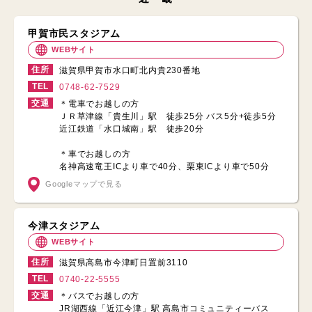
甲賀市民スタジアム
WEBサイト
住所
滋賀県甲賀市水口町北内貴230番地
TEL
0748-62-7529
交通
＊電車でお越しの方
ＪＲ草津線「貴生川」駅 徒歩25分 バス5分+徒歩5分
近江鉄道「水口城南」駅 徒歩20分
＊車でお越しの方
名神高速竜王ICより車で40分、栗東ICより車で50分
Googleマップで見る
今津スタジアム
WEBサイト
住所
滋賀県高島市今津町日置前3110
TEL
0740-22-5555
交通
＊バスでお越しの方
JR湖西線「近江今津」駅 高島市コミュニティーバス