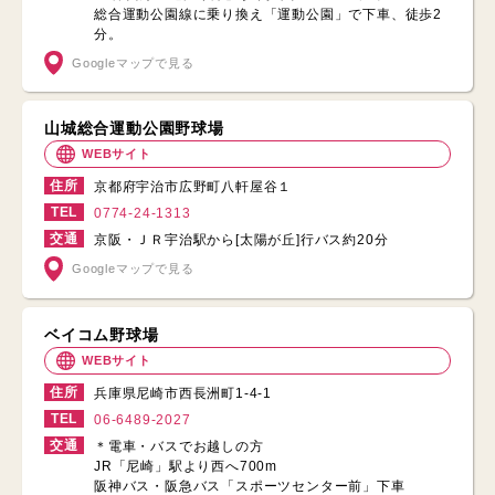
総合運動公園線に乗り換え「運動公園」で下車、徒歩2
分。
Googleマップで見る
山城総合運動公園野球場
WEBサイト
住所
京都府宇治市広野町八軒屋谷１
TEL
0774-24-1313
交通
京阪・ＪＲ宇治駅から[太陽が丘]行バス約20分
Googleマップで見る
ベイコム野球場
WEBサイト
住所
兵庫県尼崎市西長洲町1-4-1
TEL
06-6489-2027
交通
＊電車・バスでお越しの方
JR「尼崎」駅より西へ700m
阪神バス・阪急バス「スポーツセンター前」下車