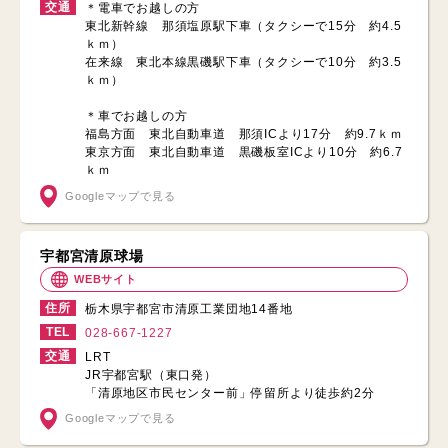
交通
＊電車でお越しの方
東北新幹線 那須塩原駅下車（タクシーで15分 約4.5
ｋｍ）
在来線 東北本線黒磯駅下車（タクシーで10分 約3.5
ｋｍ）
＊車でお越しの方
福島方面 東北自動車道 那須ICより17分 約9.7ｋｍ
東京方面 東北自動車道 黒磯板室ICより10分 約6.7
ｋｍ
Googleマップで見る
宇都宮清原球場
WEBサイト
住所
栃木県宇都宮市清原工業団地14番地
TEL
028-667-1227
交通
LRT
JR宇都宮駅（東口発）
「清原地区市民センター前」停留所より徒歩約2分
Googleマップで見る