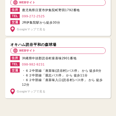
WEBサイト
住所
鹿児島県日置市伊集院町野田1792番地
TEL
099-272-2525
交通
JR伊集院駅から徒歩30分
Googleマップで見る
オキハム読谷平和の森球場
WEBサイト
住所
沖縄県中頭郡読谷村座喜味2901番地
TEL
098-982-9231
交通
・６２中部線「座喜味(読谷村)バス停」 から 徒歩8分
・６２中部線「親志バス停」 から 徒歩11分
・６２中部線「座喜味入口(読谷村)バス停」 から 徒歩
12分
Googleマップで見る