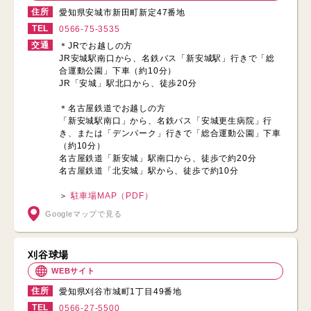
住所
愛知県安城市新田町新定47番地
TEL
0566-75-3535
交通
＊JRでお越しの方
JR安城駅南口から、名鉄バス「新安城駅」行きで「総
合運動公園」下車（約10分）
JR「安城」駅北口から、徒歩20分
＊名古屋鉄道でお越しの方
「新安城駅南口」から、名鉄バス「安城更生病院」行
き、または「デンパーク」行きで「総合運動公園」下車
（約10分）
名古屋鉄道「新安城」駅南口から、徒歩で約20分
名古屋鉄道「北安城」駅から、徒歩で約10分
＞
駐車場MAP（PDF）
Googleマップで見る
刈谷球場
WEBサイト
住所
愛知県刈谷市城町1丁目49番地
TEL
0566-27-5500