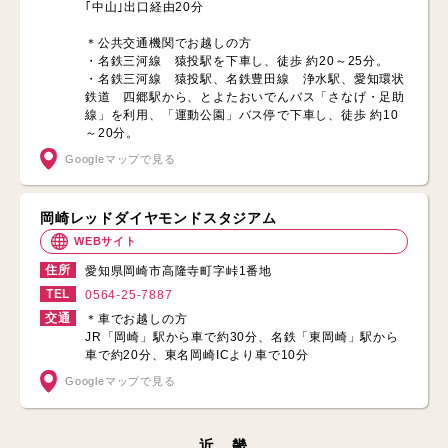
｢中山｣出口経由20分
＊公共交通機関でお越しの方
・名鉄三河線 猿投駅を下車し、徒歩 約20～25分。
・名鉄三河線 猿投駅、名鉄豊田線 浄水駅、愛知環状
鉄道 四郷駅から、とよたおいでんバス「さなげ・足助
線」を利用、「運動公園」バス停で下車し、徒歩 約10
～20分。
Googleマップで見る
岡崎レッドダイヤモンドスタジアム
WEBサイト
住所
愛知県岡崎市高隆寺町字峠1番地
TEL
0564-25-7887
交通
＊車でお越しの方
JR「岡崎」駅から車で約30分、名鉄「東岡崎」駅から
車で約20分、東名岡崎ICより車で10分
Googleマップで見る
近 畿