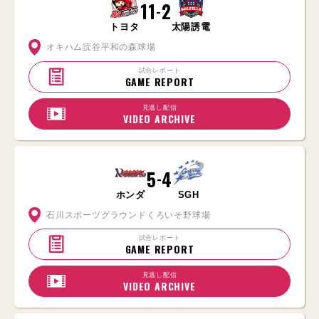
11
2
-
トヨタ
太陽誘電
オキハム読谷平和の森球場
試合レポート
GAME REPORT
見逃し配信
VIDEO ARCHIVE
5
4
-
ホンダ
SGH
石川スポーツグラウンドくろいそ野球場
試合レポート
GAME REPORT
見逃し配信
VIDEO ARCHIVE