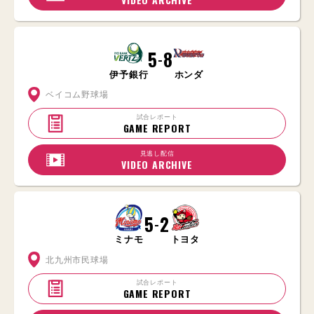
5
8
-
伊予銀行
ホンダ
ベイコム野球場
試合レポート
GAME REPORT
見逃し配信
VIDEO ARCHIVE
5
2
-
ミナモ
トヨタ
北九州市民球場
試合レポート
GAME REPORT