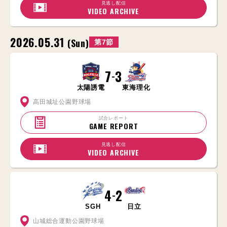
見逃し配信
VIDEO ARCHIVE
2026.05.31
(Sun)
第7節
7
3
-
太陽誘電
東海理化
高田城址公園野球場
試合レポート
GAME REPORT
見逃し配信
VIDEO ARCHIVE
4
2
-
SGH
日立
山城総合運動公園野球場