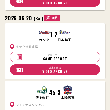
VIDEO ARCHIVE
2026.06.20
(Sat)
第10節
1
2
-
ホンダ
日本精工
宇都宮清原球場
試合レポート
GAME REPORT
見逃し配信
VIDEO ARCHIVE
4x
3
-
伊予銀行
太陽誘電
マドンナスタジアム