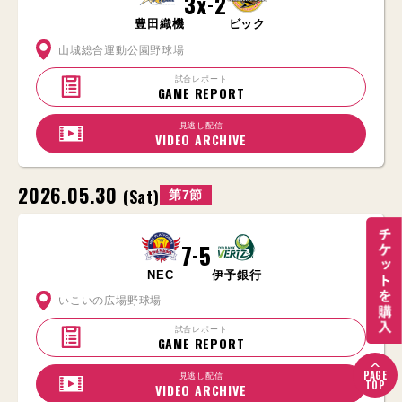
3x
2
-
豊田織機
ビック
山城総合運動公園野球場
試合レポート
GAME REPORT
見逃し配信
VIDEO ARCHIVE
2026.05.30
(Sat)
第7節
7
5
-
NEC
伊予銀行
いこいの広場野球場
試合レポート
GAME REPORT
PAGE
見逃し配信
TOP
VIDEO ARCHIVE