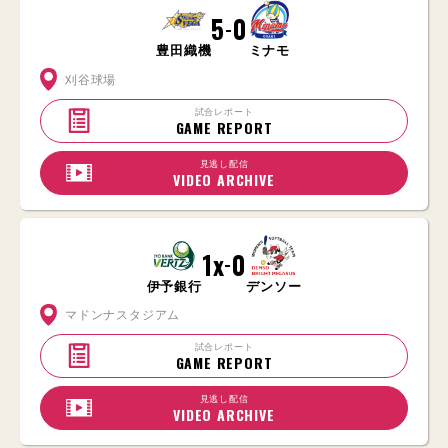
5
0
-
豊田織機
ミナモ
刈谷球場
試合レポート
GAME REPORT
見逃し配信
VIDEO ARCHIVE
1x
0
-
伊予銀行
デンソー
マドンナスタジアム
試合レポート
GAME REPORT
見逃し配信
VIDEO ARCHIVE