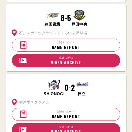
8
5
-
豊田織機
戸田中央
石川スポーツグラウンドくろいそ野球場
試合レポート
GAME REPORT
見逃し配信
VIDEO ARCHIVE
0
2
-
SHIONOGI
日立
宇津木スタジアム
試合レポート
GAME REPORT
見逃し配信
VIDEO ARCHIVE