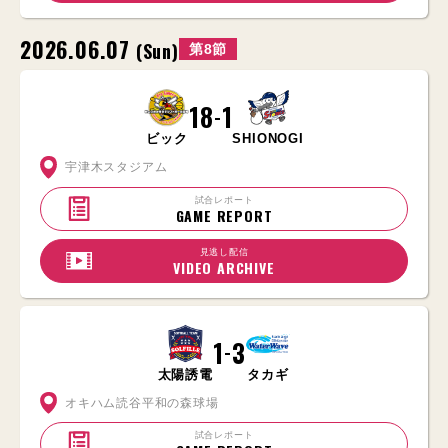
2026.06.07
(Sun)
第8節
18
1
-
ビック
SHIONOGI
宇津木スタジアム
試合レポート
GAME REPORT
見逃し配信
VIDEO ARCHIVE
1
3
-
太陽誘電
タカギ
オキハム読谷平和の森球場
試合レポート