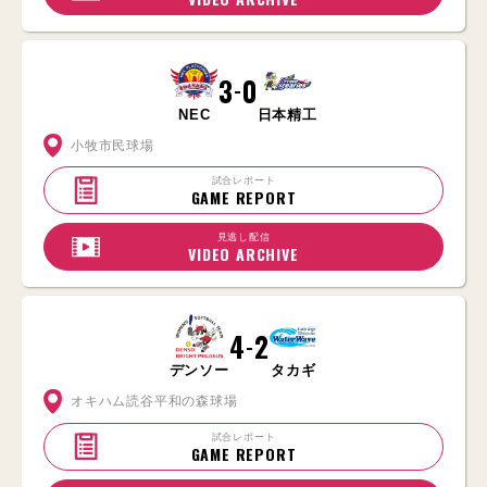
3
0
-
NEC
日本精工
小牧市民球場
試合レポート
GAME REPORT
見逃し配信
VIDEO ARCHIVE
4
2
-
デンソー
タカギ
オキハム読谷平和の森球場
試合レポート
GAME REPORT