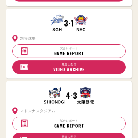
3
1
-
SGH
NEC
刈谷球場
試合レポート
GAME REPORT
見逃し配信
VIDEO ARCHIVE
4
3
-
SHIONOGI
太陽誘電
マドンナスタジアム
試合レポート
GAME REPORT
見逃し配信