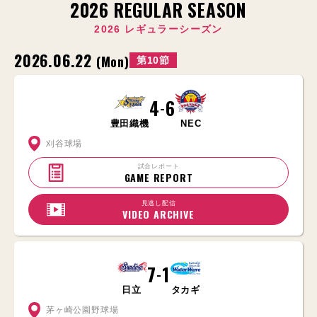
2026 REGULAR SEASON
2026 レギュラーシーズン
2026.06.22
(Mon)
第10節
4
6
-
豊田織機
NEC
刈谷球場
試合レポート
GAME REPORT
見逃し配信
VIDEO ARCHIVE
7
1
-
日立
タカギ
茅ヶ崎公園野球場