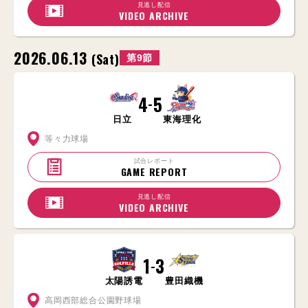
見逃し配信
VIDEO ARCHIVE
2026.06.13
(Sat)
第9節
4
5
-
日立
東海理化
等々力球場
試合レポート
GAME REPORT
見逃し配信
VIDEO ARCHIVE
1
3
-
太陽誘電
豊田織機
高岡西部総合公園野球場