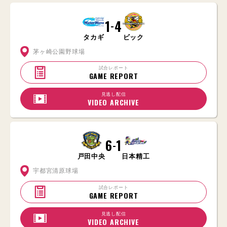
1
4
-
タカギ
ビック
茅ヶ崎公園野球場
試合レポート
GAME REPORT
見逃し配信
VIDEO ARCHIVE
6
1
-
戸田中央
日本精工
宇都宮清原球場
試合レポート
GAME REPORT
見逃し配信
VIDEO ARCHIVE