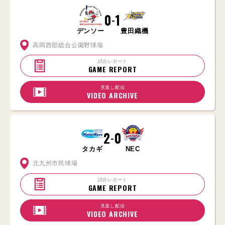
0
1
-
デンソー
豊田織機
高岡西部総合公園野球場
試合レポート
GAME REPORT
見逃し配信
VIDEO ARCHIVE
2
0
-
タカギ
NEC
北九州市民球場
試合レポート
GAME REPORT
見逃し配信
VIDEO ARCHIVE