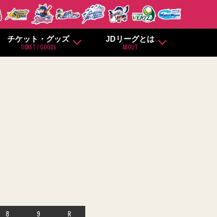
チケット・グッズ
JDリーグとは
TICKET / GOODS
ABOUT
8
9
R