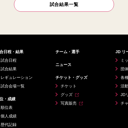
試合結果一覧
合日程・結果
チーム・選手
JD 
試合日程
ミ
ニュース
試合結果
団
レギュレーション
チケット・グッズ
各
試合会場一覧
チケット
活
グッズ
JD
位・成績
写真販売
チ
順位表
個人成績
歴代記録