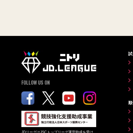
試
FOLLOW US ON
順
JDリーグはJSCトップリーグ運営助成を受け