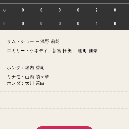
０
0
0
0
0
2
0
0
0
0
0
0
1
0
サム・ショー ─ 浅野 莉胡
エミリー・ケネディ、新宮 怜美 ─ 棚町 佳奈
ホンダ：堀内 香瑚
ミナモ：山内 萌々華
ホンダ：大川 茉由