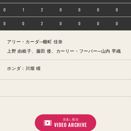
0
1
2
0
0
0
0
0
0
2
0
0
0
0
アリー・カーダ─棚町 佳奈
上野 由岐子、藤田 倭、カーリー・フーバー─山内 早織
ホンダ：川畑 瞳
見逃し配信
VIDEO ARCHIVE