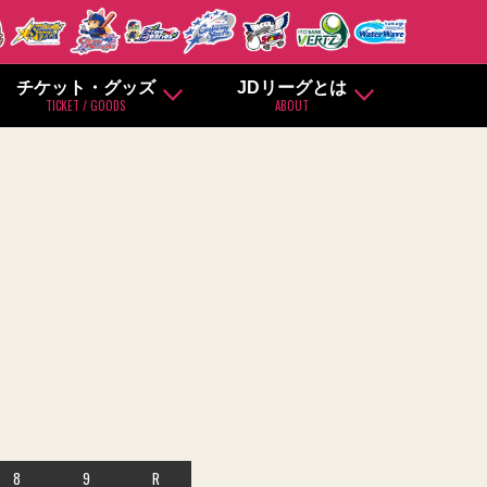
チケット・グッズ
JDリーグとは
TICKET / GOODS
ABOUT
8
9
R