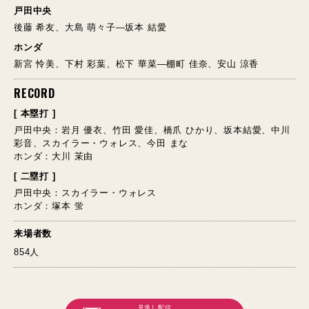
戸田中央
後藤 希友、大島 萌々子―坂本 結愛
ホンダ
新宮 怜美、下村 彩葉、松下 華菜―棚町 佳奈、安山 涼香
RECORD
[ 本塁打 ]
戸田中央：岩月 優衣、竹田 愛佳、橋爪 ひかり、坂本結愛、中川
彩音、スカイラー・ウォレス、今田 まな
ホンダ：大川 茉由
[ 二塁打 ]
戸田中央：スカイラー・ウォレス
ホンダ：塚本 蛍
来場者数
854人
見逃し配信