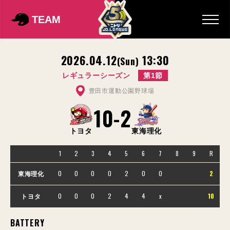
TEAM
2026.04.12
13:30
(Sun)
レギュラーシーズン
第1節
豊田市運動公園野球場
10
-
2
トヨタ
東海理化
1
2
3
4
5
6
7
8
9
R
0
0
0
0
2
0
0
2
東海理化
0
0
0
2
4
4
x
10
トヨタ
BATTERY