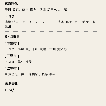
東海理化
寺田 愛友、藤本 捺希、伊藤 加奈─元川 環
トヨタ
成瀨 結衣、ジェイリン・フォード、丸本 真菜─切石 結女、市川
愛渚
RECORD
[ 本塁打 ]
トヨタ：小林 楓、下山 絵理、市川 愛渚②
[ 三塁打 ]
トヨタ：島仲 湊愛
[ 二塁打 ]
東海理化：井上 瑞樹②、松葉 寧々
来場者数
1934人