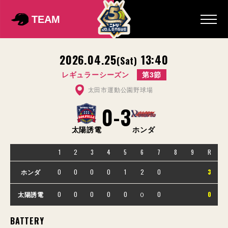
TEAM
2026.04.25
13:40
(Sat)
レギュラーシーズン
第3節
太田市運動公園野球場
0
-
3
太陽誘電
ホンダ
1
2
3
4
5
6
7
8
9
R
0
0
0
0
1
2
0
3
ホンダ
0
0
0
0
0
０
0
0
太陽誘電
BATTERY