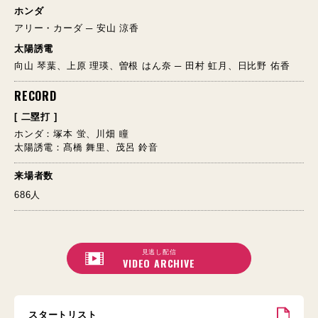
ホンダ
アリー・カーダ ─ 安山 涼香
太陽誘電
向山 琴葉、上原 理瑛、曽根 はん奈 ─ 田村 虹月、日比野 佑香
RECORD
[ 二塁打 ]
ホンダ：塚本 蛍、川畑 瞳
太陽誘電：髙橋 舞里、茂呂 鈴音
来場者数
686人
見逃し配信
VIDEO ARCHIVE
スタートリスト