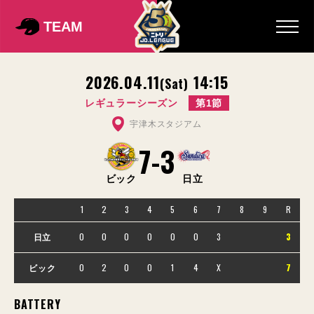
TEAM
2026.04.11
14:15
(Sat)
レギュラーシーズン
第1節
宇津木スタジアム
7
-
3
ビック
日立
1
2
3
4
5
6
7
8
9
R
0
0
0
0
0
0
3
3
日立
0
2
0
0
1
4
X
7
ビック
BATTERY