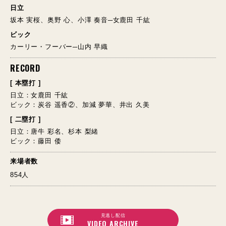
日立
坂本 実桜、奥野 心、小澤 奏音─女鹿田 千紘
ビック
カーリー・フーバー─山内 早織
RECORD
[ 本塁打 ]
日立：女鹿田 千紘
ビック：炭谷 遥香②、加減 夢華、井出 久美
[ 二塁打 ]
日立：唐牛 彩名、杉本 梨緒
ビック：藤田 倭
来場者数
854人
見逃し配信
VIDEO ARCHIVE