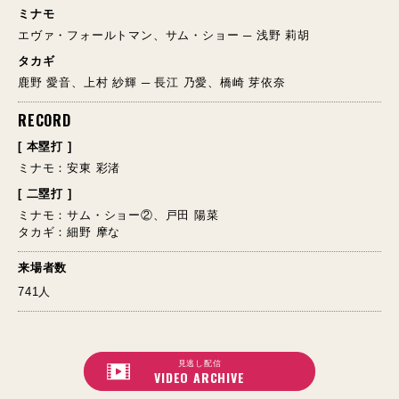
ミナモ
エヴァ・フォールトマン、サム・ショー ─ 浅野 莉胡
タカギ
鹿野 愛音、上村 紗輝 ─ 長江 乃愛、橋崎 芽依奈
RECORD
[ 本塁打 ]
ミナモ：安東 彩渚
[ 二塁打 ]
ミナモ：サム・ショー②、戸田 陽菜
タカギ：細野 摩な
来場者数
741人
見逃し配信
VIDEO ARCHIVE