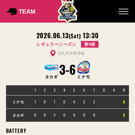
TEAM
2026.06.13
13:30
(Sat)
レギュラーシーズン
第9節
北九州市民球場
3
-
6
タカギ
ミナモ
1
2
3
4
5
6
7
8
9
R
1
0
1
0
0
2
2
6
ミナモ
0
0
3
0
0
0
0
3
タカギ
BATTERY