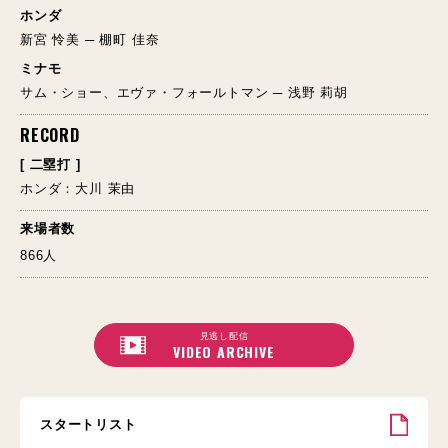
ホンダ
新宮 怜美 ─ 棚町 佳奈
ミナモ
サム・ショー、エヴァ・フォールトマン ─ 浅野 莉胡
RECORD
[ 二塁打 ]
ホンダ：大川 茉由
来場者数
866人
見逃し配信
VIDEO ARCHIVE
スタートリスト