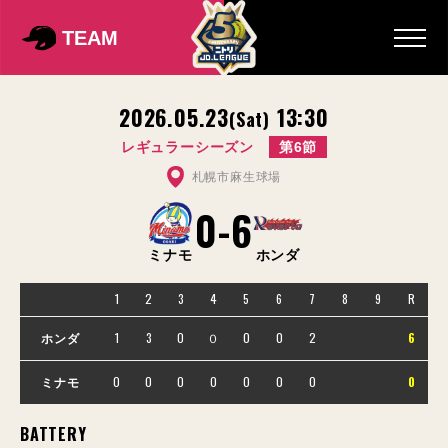
TEAM
2026.05.23
13:30
(Sat)
レギュラーシーズン
第6節
札幌市麻生球場
0
-
6
ミナモ
ホンダ
1
2
3
4
5
6
7
8
9
R
1
3
0
０
0
0
2
6
ホンダ
0
0
0
0
0
0
0
0
ミナモ
BATTERY