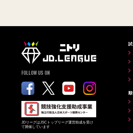
試
FOLLOW US ON
順
JDリーグはJSCトップリーグ運営助成を受け
て開催しています