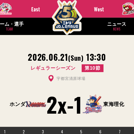
ーム・選手
ニュース
TEAM
NEWS
2026.06.21
13:30
(Sun)
レギュラーシーズン
第10節
宇都宮清原球場
2x
-
1
ホンダ
東海理化
1
2
3
4
5
6
7