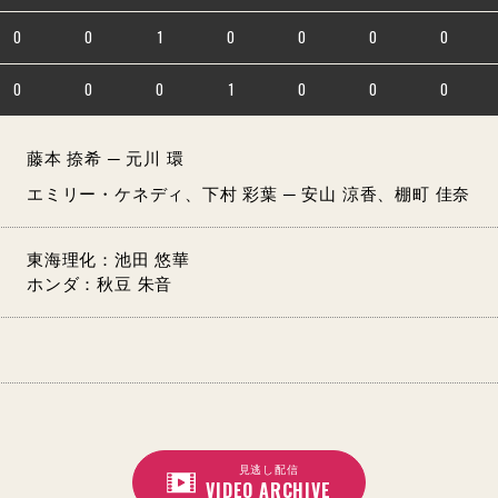
0
0
1
0
0
0
0
0
0
0
1
0
0
0
藤本 捺希 ─ 元川 環
エミリー・ケネディ、下村 彩葉 ─ 安山 涼香、棚町 佳奈
東海理化：池田 悠華
ホンダ：秋豆 朱音
見逃し配信
VIDEO ARCHIVE