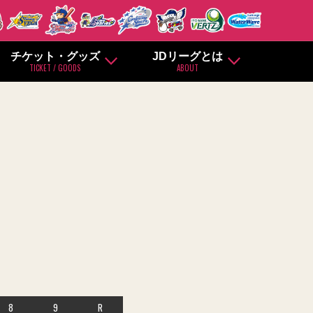
チケット・グッズ
JDリーグとは
TICKET / GOODS
ABOUT
8
9
R