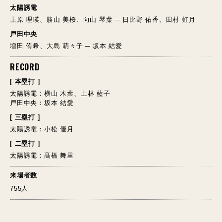
太陽誘電
上原 理瑛、勝山 美桜、向山 琴葉 ─ 日比野 佑香、田村 虹月
戸田中央
増田 侑希、大島 萌々子 ─ 坂本 結愛
RECORD
[ 本塁打 ]
太陽誘電：横山 木葉、上林 藍子
戸田中央：坂本 結愛
[ 三塁打 ]
太陽誘電：小松 優月
[ 二塁打 ]
太陽誘電：髙橋 舞里
来場者数
755人