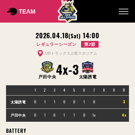
TEAM
2026.04.18
14:00
(Sat)
レギュラーシーズン
第2節
UDトラックス上尾スタジアム
4x
-
3
戸田中央
太陽誘電
1
2
3
4
5
6
7
8
9
R
0
1
1
0
0
1
0
3
太陽誘電
0
1
0
1
1
0
1x
4x
戸田中央
BATTERY