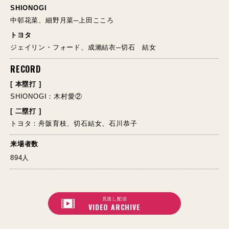
SHIONOGI
中邨花菜、細野月菜─上田こころ
トヨタ
ジェイリン・フォード、成瀨結衣─切石 結女
RECORD
[ 本塁打 ]
SHIONOGI：木村愛②
[ 二塁打 ]
トヨタ：舟阪育枝、切石結女、石川恭子
来場者数
894人
見逃し配信
VIDEO ARCHIVE