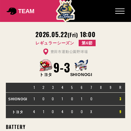
TEAM
2026.05.22
18:00
(Fri)
レギュラーシーズン
第6節
豊田市運動公園野球場
9
-
3
トヨタ
SHIONOGI
1
2
3
4
5
6
7
8
9
R
1
0
0
1
0
1
0
3
SHIONOGI
4
1
0
4
0
0
X
9
トヨタ
BATTERY