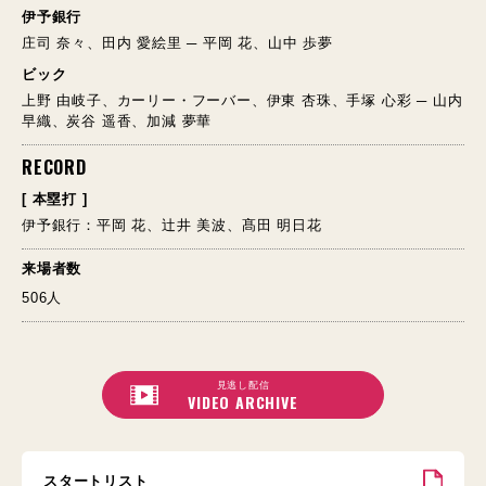
伊予銀行
庄司 奈々、田内 愛絵里 ─ 平岡 花、山中 歩夢
ビック
上野 由岐子、カーリー・フーバー、伊東 杏珠、手塚 心彩 ─ 山内
早織、炭谷 遥香、加減 夢華
RECORD
[ 本塁打 ]
伊予銀行：平岡 花、辻井 美波、髙田 明日花
来場者数
506人
見逃し配信
VIDEO ARCHIVE
スタートリスト