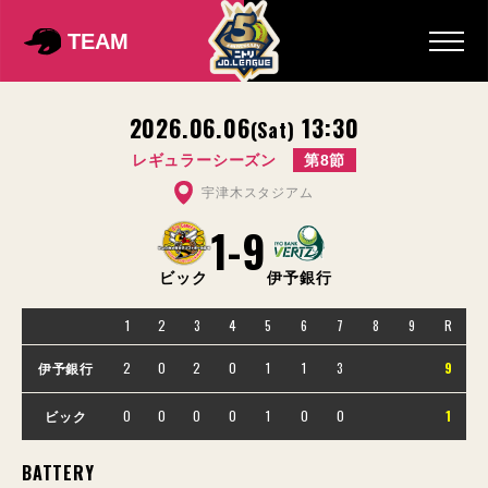
TEAM
2026.06.06
13:30
(Sat)
レギュラーシーズン
第8節
宇津木スタジアム
1
-
9
ビック
伊予銀行
1
2
3
4
5
6
7
8
9
R
2
0
2
0
1
1
3
9
伊予銀行
0
0
0
0
1
0
0
1
ビック
BATTERY