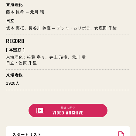
東海理化
藤本 捺希 ─ 元川 環
日立
坂本 実桜、長谷川 鈴夏 ─ デジャ・ムリポラ、女鹿田 千紘
RECORD
[ 本塁打 ]
東海理化：松葉 寧々、井上 瑞樹、元川 環
日立：笠原 朱里
来場者数
1920人
見逃し配信
VIDEO ARCHIVE
スタートリスト