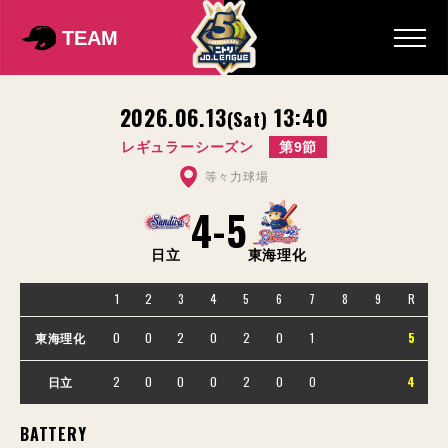
TEAM
2026.06.13
13:40
(Sat)
レギュラーシーズン
第9節
等々力球場
4
-
5
日立
東海理化
1
2
3
4
5
6
7
8
9
R
0
0
2
0
2
0
1
5
東海理化
2
0
0
0
2
0
0
4
日立
BATTERY