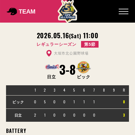
TEAM
2026.05.16
11:00
(Sat)
レギュラーシーズン
第5節
大垣市北公園野球場
3
-
8
日立
ビック
1
2
3
4
5
6
7
8
9
R
0
5
0
0
1
1
1
8
ビック
2
1
0
0
0
0
0
3
日立
BATTERY