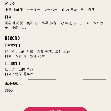
ビック
上野 由岐子、カーリー・フーバー ─ 山内 早織、炭谷 遥香
日立
長谷川 鈴夏、奥野 心、小澤 奏音 ─ 小島 あみ、デジャ・ムリポ
ラ、小島 あみ
RECORD
[ 本塁打 ]
ビック：山内 早織、内藤 実穂、炭谷 遥香
日立：保谷 蓮、杉浦 穂華
[ 二塁打 ]
ビック：山内 早織
日立：北原 花菜絵
来場者数
869人
見逃し配信