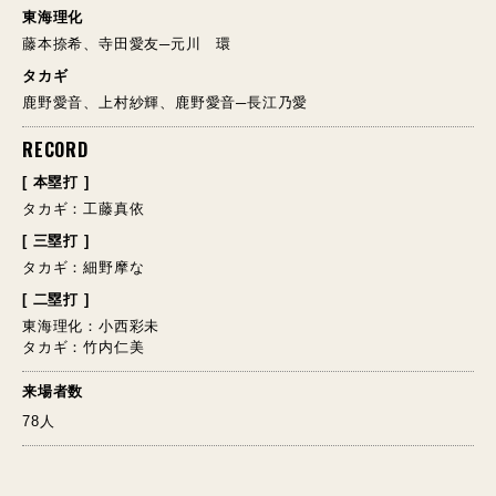
東海理化
藤本捺希、寺田愛友─元川 環
タカギ
鹿野愛音、上村紗輝、鹿野愛音─長江乃愛
RECORD
[ 本塁打 ]
タカギ：工藤真依
[ 三塁打 ]
タカギ：細野摩な
[ 二塁打 ]
東海理化：小西彩未
タカギ：竹内仁美
来場者数
78人