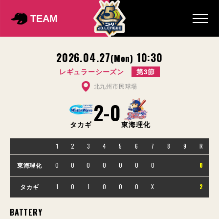
TEAM
2026.04.27
10:30
(Mon)
レギュラーシーズン
第3節
北九州市民球場
2
-
0
タカギ
東海理化
1
2
3
4
5
6
7
8
9
R
0
0
0
0
0
0
0
0
東海理化
1
0
1
0
0
0
X
2
タカギ
BATTERY