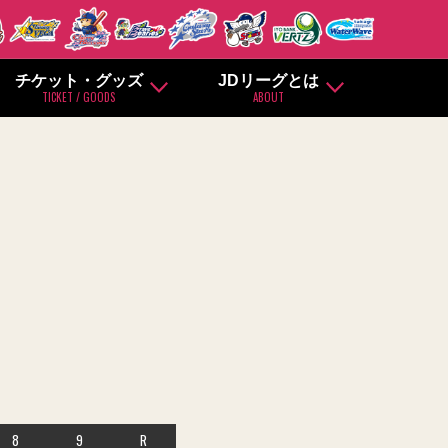
チケット・グッズ
JDリーグとは
TICKET / GOODS
ABOUT
8
9
R