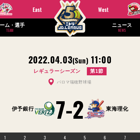
ーム・選手
ニュース
TEAM
NEWS
2022.04.03
11:00
(Sun)
レギュラーシーズン
第1節
パロマ瑞穂野球場
7
-
2
伊予銀行
東海理化
1
2
3
4
5
6
7