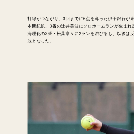
打線がつながり、3回までに6点を奪った伊予銀行が
本間紀帆、3番の辻井美波にソロホームランが生まれ
海理化の3番・松葉寧々に2ランを浴びるも、以後は
敗となった。