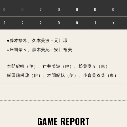
0
0
2
0
0
0
0
2
2
2
0
0
1
x
●藤本捺希、久本美波 - 元川環
○庄司奈々、黒木美紀 - 安川裕美
本間紀帆（伊）、辻井美波（伊）、松葉寧々（東）
飯田瑞稀③（伊）、本間紀帆（伊）、小倉美衣菜（東）
GAME REPORT