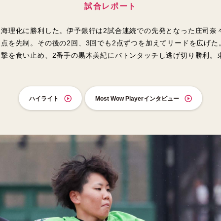
試合レポート
東海理化に勝利した。伊予銀行は2試合連続での先発となった庄司奈
2点を先制。その後の2回、3回でも2点ずつを加えてリードを広げた
反撃を食い止め、2番手の黒木美紀にバトンタッチし逃げ切り勝利。
ハイライト
Most Wow Playerインタビュー