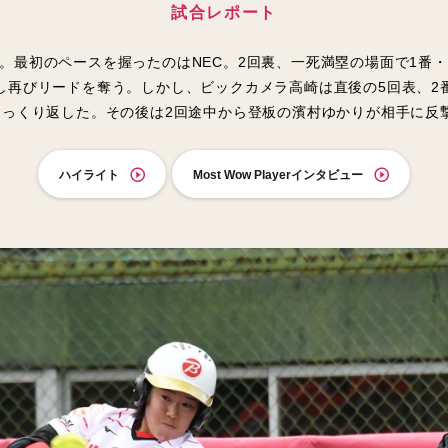
試合レポート
。最初のペースを握ったのはNEC。2回裏、一死満塁の場面で1番
し再びリードを奪う。しかし、ビックカメラ高崎は直後の5回表、2
ひっくり返した。その後は2回途中から登板の濱村ゆかりが相手に反
ハイライト
Most Wow Playerインタビュー