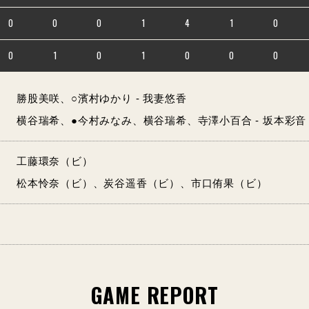
0
0
0
1
4
1
0
0
1
0
1
0
0
0
勝股美咲、○濱村ゆかり - 我妻悠香
横谷瑞希、●今村みなみ、横谷瑞希、寺澤小百合 - 坂本彩音
工藤環奈（ビ）
松本怜奈（ビ）、炭谷遥香（ビ）、市口侑果（ビ）
GAME REPORT