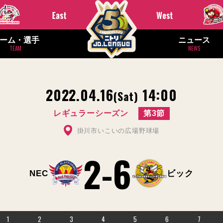
ーム・選手
ニュース
TEAM
NEWS
2022.04.16
14:00
(Sat)
レギュラーシーズン
第3節
掛川市いこいの広場野球場
2
-
6
NEC
ビック
1
2
3
4
5
6
7