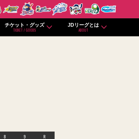
チケット・グッズ
JDリーグとは
TICKET / GOODS
ABOUT
8
9
R