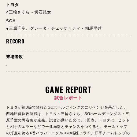
トヨタ
○三輪さくら - 切石結女
SGH
●三原千空、グレータ・チェッケッティ - 相馬里砂
RECORD
来場者数
-
GAME REPORT
試合レポート
トヨタが第3節で敗れたSGホールディングスにリベンジを果たした。
西地区首位攻防戦は、トヨタ・三輪さくら、SGホールディングス・三
原千空の両右腕が先発。試合が動いたのは、3回表。トヨタは、ヒット
と相手のエラーなどで一死満塁とチャンスをつくると、チームトップ
の打点を誇る4番バッバ・ニクルスの犠牲フライ、打率チームトップの