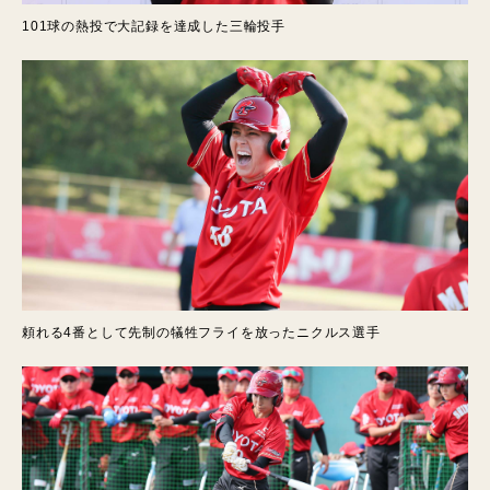
101球の熱投で大記録を達成した三輪投手
頼れる4番として先制の犠牲フライを放ったニクルス選手