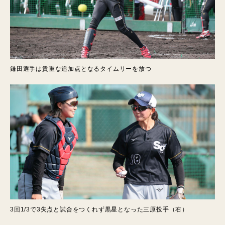
鎌田選手は貴重な追加点となるタイムリーを放つ
3回1/3で3失点と試合をつくれず黒星となった三原投手（右）