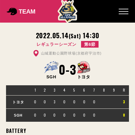
TEAM
2022.05.14
14:30
(Sat)
レギュラーシーズン
第6節
山城運動公園野球場(京都府宇治市)
0
-
3
SGH
トヨタ
1
2
3
4
5
6
7
8
9
R
0
0
3
0
0
0
0
3
トヨタ
0
0
0
0
0
0
0
0
SGH
BATTERY