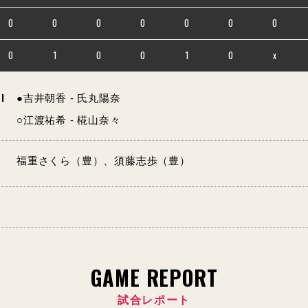
0
0
0
0
0
0
0
0
1
0
0
1
0
x
I
●吉井朝香 - 氏丸陽奈
○江渡祐希 - 椛山奈々
福重さくら（豊）、須藤志歩（豊）
GAME REPORT
試合レポート