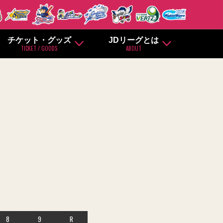
チケット・グッズ
JDリーグとは
TICKET / GOODS
ABOUT
8
9
R