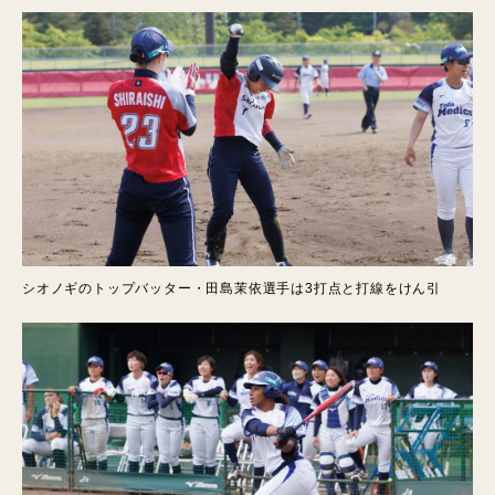
シオノギのトップバッター・田島茉依選手は3打点と打線をけん引