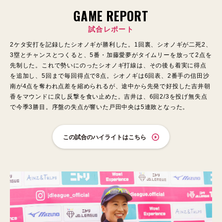
GAME REPORT
試合レポート
2ケタ安打を記録したシオノギが勝利した。1回裏、シオノギが二死2、
3塁とチャンスとつくると、5番・加藤愛夢がタイムリーを放って2点を
先制した。これで勢いにのったシオノギ打線は、その後も着実に得点
を追加し、5回まで毎回得点で8点。シオノギは6回表、2番手の信田沙
南が4点を奪われ点差を縮められるが、途中から先発で好投した吉井朝
香をマウンドに戻し反撃を食い止めた。吉井は、6回2/3を投げ無失点
で今季3勝目。序盤の失点が響いた戸田中央は5連敗となった。
この試合のハイライトはこちら