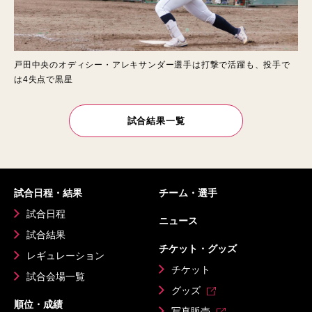
戸田中央のオディシー・アレキサンダー選手は打撃で活躍も、投手で
は4失点で黒星
試合結果一覧
試合日程・結果
チーム・選手
試合日程
ニュース
試合結果
チケット・グッズ
レギュレーション
チケット
試合会場一覧
グッズ
順位・成績
写真販売