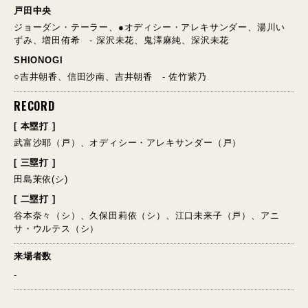
戸田中央
ジョーダン・テーラー、●オディシー・アレキサンダー、湯川い
ずみ、増田侑希 - 深沢未花、鬼澤麻純、深沢未花
SHIONOGI
○吉井朝香、信田沙南、吉井朝香 - 佐竹紫乃
RECORD
[ 本塁打 ]
武富沙耶（戸）、オディシー・アレキサンダー（戸）
[ 三塁打 ]
田島茉依(シ)
[ 二塁打 ]
谷本奈々（シ）、久保田莉依（シ）、江口未来子（戸）、アニ
サ・ウルテス（シ）
来場者数
-