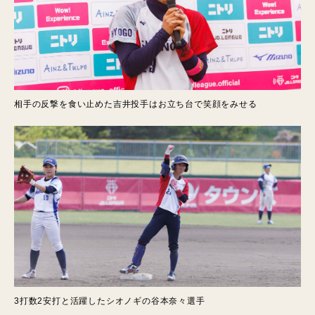
相手の反撃を食い止めた吉井投手はお立ち台で笑顔をみせる
3打数2安打と活躍したシオノギの谷本奈々選手