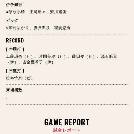
伊予銀行
●須永小晴、庄司奈々 - 安川裕美
ビック
○濱村ゆかり、勝股美咲 - 我妻悠香
RECORD
[ 本塁打 ]
工藤環奈（ビ）、片岡美結（ビ）、藤田倭（ビ）、浅石彩菜
（伊）、吉金亜希子（伊）
[ 三塁打 ]
松本怜奈（ビ）
来場者数
-
GAME REPORT
試合レポート