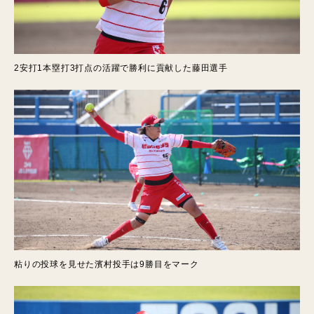
2安打1本塁打3打点の活躍で勝利に貢献した藤田選手
粘りの投球を見せた濱村投手は9勝目をマーク