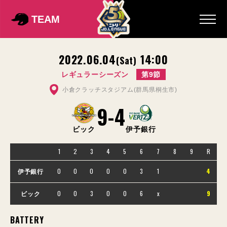
TEAM
2022.06.04
14:00
(Sat)
レギュラーシーズン
第9節
小倉クラッチスタジアム(群馬県桐生市)
9
-
4
ビック
伊予銀行
1
2
3
4
5
6
7
8
9
R
0
0
0
0
0
3
1
4
伊予銀行
0
0
3
0
0
6
x
9
ビック
BATTERY