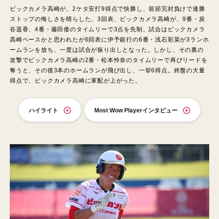
ビックカメラ高崎が、2ケタ安打9得点で快勝し、前節完封負けで連勝
ストップの悔しさを晴らした。3回表、ビックカメラ高崎が、9番・炭
谷遥香、4番・藤田倭のタイムリーで3点を先制。試合はビックカメラ
高崎ペースかと思われたが6回表に伊予銀行の6番・浅石彩菜が3ランホ
ームランを放ち、一度は試合が振り出しとなった。しかし、その裏の
攻撃でビックカメラ高崎の2番・松本怜奈のタイムリーで再びリードを
奪うと、その後3本のホームランが飛び出し、一挙6得点。終盤の大量
得点で、ビックカメラ高崎に軍配が上がった。
ハイライト
Most Wow Playerインタビュー