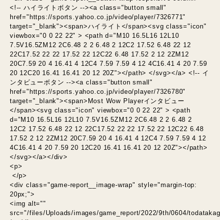
<!-- ハイライトボタン --><a class="button small"
href="https://sports.yahoo.co.jp/video/player/7326771"
target="_blank"><span>ハイライト</span><svg class="icon"
viewbox="0 0 22 22" > <path d="M10 16.5L16 12L10
7.5V16.5ZM12 2C6.48 2 2 6.48 2 12C2 17.52 6.48 22 12
22C17.52 22 22 17.52 22 12C22 6.48 17.52 2 12 2ZM12
20C7.59 20 4 16.41 4 12C4 7.59 7.59 4 12 4C16.41 4 20 7.59
20 12C20 16.41 16.41 20 12 20Z"></path> </svg></a> <!-- イ
ンタビューボタン --><a class="button small"
href="https://sports.yahoo.co.jp/video/player/7326780"
target="_blank"><span>Most Wow Playerインタビュー
</span><svg class="icon" viewbox="0 0 22 22" > <path
d="M10 16.5L16 12L10 7.5V16.5ZM12 2C6.48 2 2 6.48 2
12C2 17.52 6.48 22 12 22C17.52 22 22 17.52 22 12C22 6.48
17.52 2 12 2ZM12 20C7.59 20 4 16.41 4 12C4 7.59 7.59 4 12
4C16.41 4 20 7.59 20 12C20 16.41 16.41 20 12 20Z"></path>
</svg></a></div>
<p>
</p>
<div class="game-report__image-wrap" style="margin-top:
20px;">
<img alt=""
src="/files/Uploads/images/game_report/2022/9th/0604/todatakag