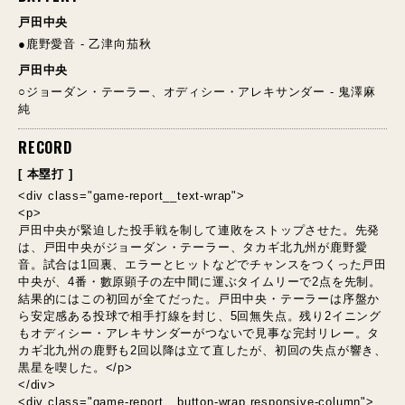
戸田中央
●鹿野愛音 - 乙津向茄秋
戸田中央
○ジョーダン・テーラー、オディシー・アレキサンダー - 鬼澤麻
純
RECORD
[ 本塁打 ]
<div class="game-report__text-wrap">
<p>
戸田中央が緊迫した投手戦を制して連敗をストップさせた。先発
は、戸田中央がジョーダン・テーラー、タカギ北九州が鹿野愛
音。試合は1回裏、エラーとヒットなどでチャンスをつくった戸田
中央が、4番・數原顕子の左中間に運ぶタイムリーで2点を先制。
結果的にはこの初回が全てだった。戸田中央・テーラーは序盤か
ら安定感ある投球で相手打線を封じ、5回無失点。残り2イニング
もオディシー・アレキサンダーがつないで見事な完封リレー。タ
カギ北九州の鹿野も2回以降は立て直したが、初回の失点が響き、
黒星を喫した。</p>
</div>
<div class="game-report__button-wrap responsive-column">