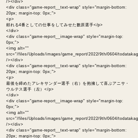
/></div>
<div class="game-report__text-wrap" style="margin-bottom:
20px; margin-top: 0px;">
<p>
頼れる4番としての仕事をしてみせた數原選手</p>
</div>
<div class="game-report__image-wrap" style="margin-top:
0px;">
<img alt=""
src="/files/Uploads/images/game_report/2022/9th/0604/todatakag
/></div>
<div class="game-report__text-wrap" style="margin-bottom:
20px; margin-top: 0px;">
<p>
最後を締めたアレキサンダー選手（右）を抱擁して喜ぶアニサ・
ウルテス選手（左）</p>
</div>
<div class="game-report__image-wrap" style="margin-top:
0px;">
<img alt=""
src="/files/Uploads/images/game_report/2022/9th/0604/todatakag
/></div>
<div class="game-report__text-wrap" style="margin-bottom:
20px; margin-top: 0px;">