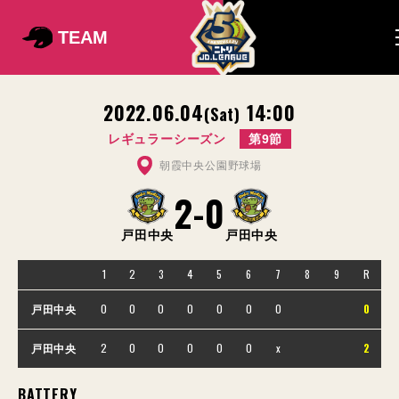
TEAM
2022.06.04
14:00
(Sat)
レギュラーシーズン
第9節
朝霞中央公園野球場
2
-
0
戸田中央
戸田中央
1
2
3
4
5
6
7
8
9
R
0
0
0
0
0
0
0
0
戸田中央
2
0
0
0
0
0
x
2
戸田中央
BATTERY