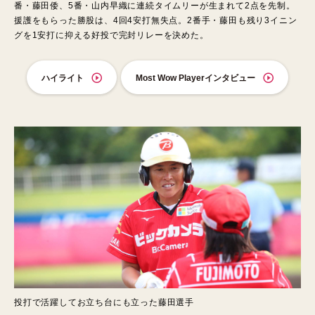
番・藤田倭、5番・山内早織に連続タイムリーが生まれて2点を先制。
援護をもらった勝股は、4回4安打無失点。2番手・藤田も残り3イニン
グを1安打に抑える好投で完封リレーを決めた。
ハイライト
Most Wow Playerインタビュー
投打で活躍してお立ち台にも立った藤田選手