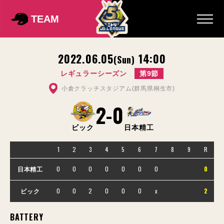
TEAM
2022.06.05
14:00
(Sun)
レギュラーシーズン
第9節
小倉クラッチスタジアム(群馬県桐生市)
2
-
0
ビック
日本精工
1
2
3
4
5
6
7
8
9
R
0
0
0
0
0
0
0
0
日本精工
0
0
2
0
0
0
x
2
ビック
BATTERY