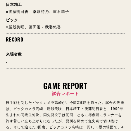
日本精工
●後藤明日香 - 桑畑詩乃、重石華子
ビック
○勝股美咲、藤田倭 - 我妻悠香
RECORD
来場者数
-
GAME REPORT
試合レポート
投手戦を制したビックカメラ高崎が、今節2連勝を飾った。試合の先発
は、ビックカメラ高崎・勝股美咲、日本精工・後藤明日香と、1999年
生まれの同級生対決。両先発投手は初回、ともに得点圏にランナーを
許す苦しい立ち上がりになったが、要所を締めて無失点で切り抜け
る。そして迎えた3回裏、ビックカメラ高崎は一死1、3塁の場面で、4