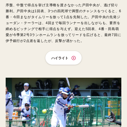
序盤、中盤で得点を挙げ主導権を渡さなかった戸田中央が、逃げ切り
勝利。戸田中央は1回表、3つの四死球で満塁のチャンスをつくると、6
番・今田まながタイムリーを放って1点を先制した。戸田中央の先発ジ
ョーダン・テーラーは、4回まで毎回ランナーを出しながらも、要所を
締めるピッチングで相手に得点を与えず。迎えた5回表、4番・田島萌
愛が今季第2号3ランホームランを放ってリードを広げると、最終7回に
伊予銀行が2点差を返したが、反撃が遅かった。
ハイライト