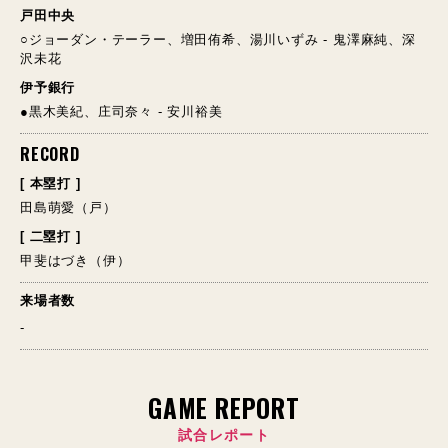
戸田中央
○ジョーダン・テーラー、増田侑希、湯川いずみ - 鬼澤麻純、深
沢未花
伊予銀行
●黒木美紀、庄司奈々 - 安川裕美
RECORD
[ 本塁打 ]
田島萌愛（戸）
[ 二塁打 ]
甲斐はづき（伊）
来場者数
-
GAME REPORT
試合レポート