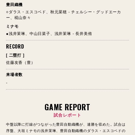
豊田織機
○ダラス・エスコベド、秋元菜穂 - チェルシー・グッドエーカ
ー、椛山奈々
ミナモ
●浅井茉琳、中山日菜子、浅井茉琳 - 長井美侑
RECORD
[ 二塁打 ]
佐藤友香（豊）
来場者数
-
GAME REPORT
試合レポート
中盤以降に打線がつながった豊田自動織機が、連勝を収めた。試合は
序盤、大垣ミナモの浅井茉琳、豊田自動織機のダラス・エスコベドの