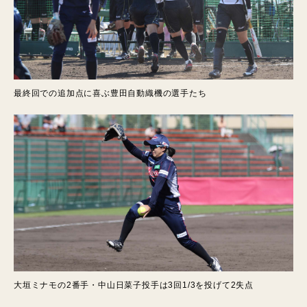
最終回での追加点に喜ぶ豊田自動織機の選手たち
大垣ミナモの2番手・中山日菜子投手は3回1/3を投げて2失点