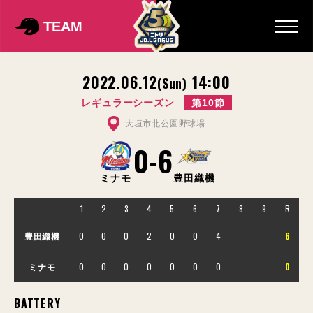
TEAM
2022.06.12
14:00
(Sun)
レギュラーシーズン
第10節
大垣市北公園野球場
0
-
6
ミナモ
豊田織機
1
2
3
4
5
6
7
8
9
R
0
0
0
2
0
0
4
6
豊田織機
0
0
0
0
0
0
0
0
ミナモ
BATTERY