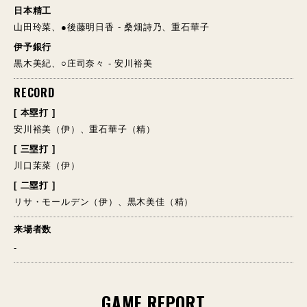
日本精工
山田玲菜、●後藤明日香 - 桑畑詩乃、重石華子
伊予銀行
黒木美紀、○庄司奈々 - 安川裕美
RECORD
[ 本塁打 ]
安川裕美（伊）、重石華子（精）
[ 三塁打 ]
川口茉菜（伊）
[ 二塁打 ]
リサ・モールデン（伊）、黒木美佳（精）
来場者数
-
GAME REPORT