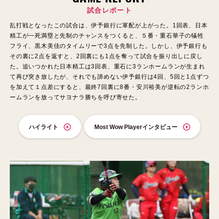
試合レポート
乱打戦となったこの試合は、伊予銀行に軍配が上がった。1回表、日本
精工が一死満塁と先制のチャンスをつくると、５番・重石華子の犠牲
フライ、黒木美佳のタイムリーで3点を先制した。しかし、伊予銀行も
その裏に2点を返すと、2回裏にも1点を奪って試合を振り出しに戻し
た。追いつかれた日本精工は3回表、重石に3ランホームランが生まれ
て再び突き放したが、それでも諦めない伊予銀行は4回、5回と1点ずつ
を加えて１点差にすると、最終7回裏に8番・安川裕美が逆転の2ランホ
ームランを放ってサヨナラ勝ちを呼び寄せた。
ハイライト
Most Wow Playerインタビュー