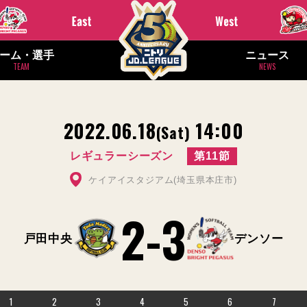
ーム・選手
ニュース
TEAM
NEWS
2022.06.18
14:00
(Sat)
レギュラーシーズン
第11節
ケイアイスタジアム(埼玉県本庄市)
2
-
3
戸田中央
デンソー
1
2
3
4
5
6
7