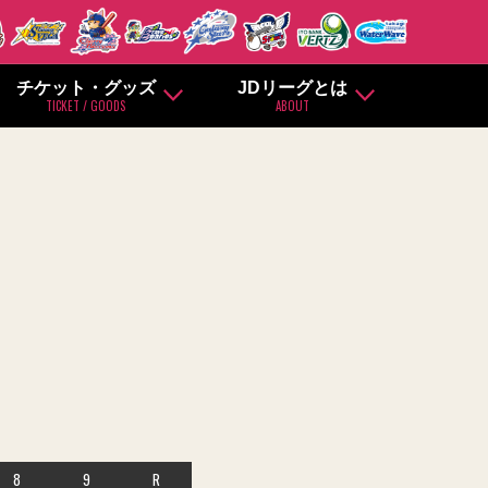
チケット・グッズ
JDリーグとは
TICKET / GOODS
ABOUT
8
9
R