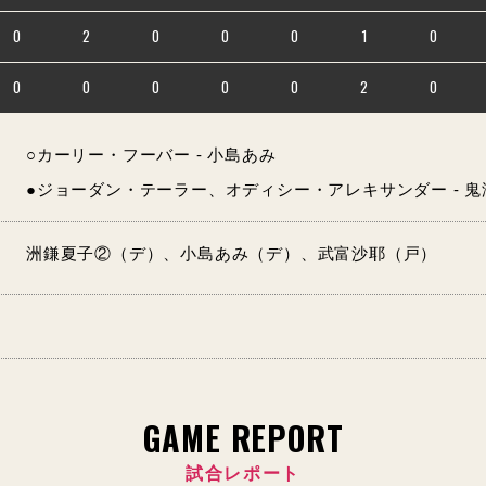
0
2
0
0
0
1
0
0
0
0
0
0
2
0
○カーリー・フーバー - 小島あみ
●ジョーダン・テーラー、オディシー・アレキサンダー - 鬼
洲鎌夏子②（デ）、小島あみ（デ）、武富沙耶（戸）
GAME REPORT
試合レポート