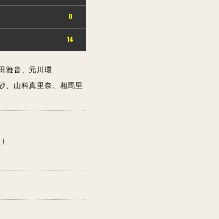
0
14
朝田雅音、元川環
里砂、山科真里奈、相馬里
Ｓ）