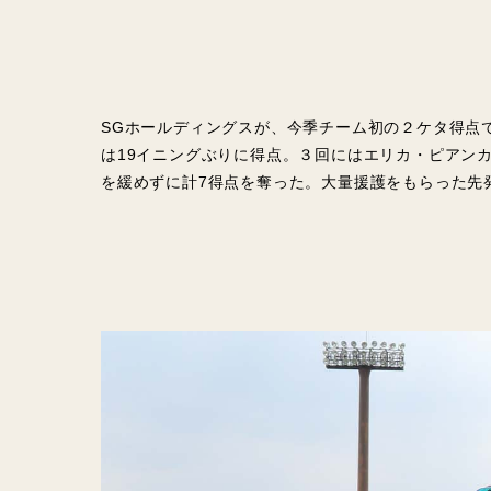
SGホールディングスが、今季チーム初の２ケタ得点
は19イニングぶりに得点。３回にはエリカ・ピアン
を緩めずに計7得点を奪った。大量援護をもらった先