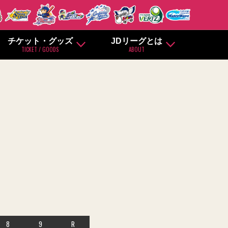
チケット・グッズ
JDリーグとは
TICKET / GOODS
ABOUT
8
9
R