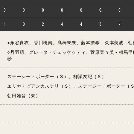
0
0
0
0
0
0
0
1
0
2
4
4
3
x
●永谷真衣、香川桃南、髙橋未来、藤本捺希、久本美波 - 
○丹羽萌、グレータ・チェッケッティ、菅原菜々美 - 相馬
砂
ステーシー・ポーター（Ｓ）、柳瀬友紀（Ｓ）
エリカ・ピアンカステリ（Ｓ）、ステーシー・ポーター（
朝田雅音（東）