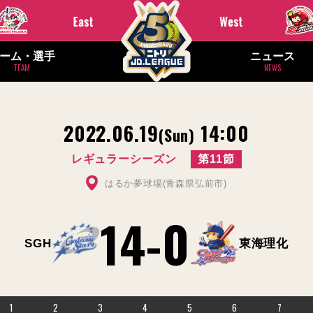
ーム・選手
ニュース
TEAM
NEWS
2022.06.19
14:00
(Sun)
レギュラーシーズン
第11節
はるか夢球場(青森県弘前市)
14
-
0
SGH
東海理化
1
2
3
4
5
6
7