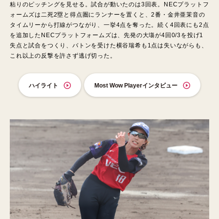
粘りのピッチングを見せる。試合が動いたのは3回表。NECプラットフ
ォームズは二死2塁と得点圏にランナーを置くと、2番・金井亜茉音の
タイムリーから打線がつながり、一挙4点を奪った。続く4回表にも2点
を追加したNECプラットフォームズは、先発の大塲が4回0/3を投げ1
失点と試合をつくり、バトンを受けた横谷瑞希も1点は失いながらも、
これ以上の反撃を許さず逃げ切った。
ハイライト
Most Wow Playerインタビュー