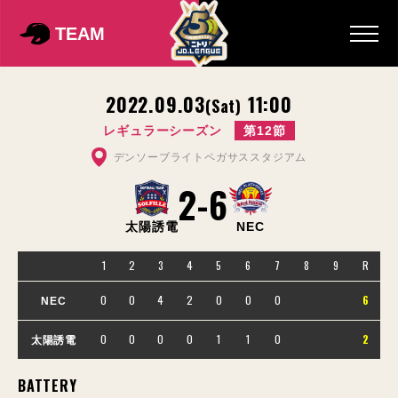
TEAM
2022.09.03
11:00
(Sat)
レギュラーシーズン
第12節
デンソーブライトペガサススタジアム
2
-
6
太陽誘電
NEC
1
2
3
4
5
6
7
8
9
R
0
0
4
2
0
0
0
6
NEC
0
0
0
0
1
1
0
2
太陽誘電
BATTERY