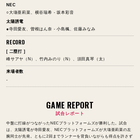
NEC
○大塲亜莉菜、横谷瑞希 - 坂本彩音
太陽誘電
●寺田愛友、曽根はん奈 - 小島楓、佐藤みなみ
RECORD
[ 二塁打 ]
峰サアヤ（N）、竹内みのり（N）、須田真琴（太）
来場者数
-
GAME REPORT
試合レポート
中盤に打線がつながったNECプラットフォームズが勝利した。試合
は、太陽誘電が寺田愛友、NECプラットフォームズが大塲亜莉菜の左
腕同士が先発。ともに2回までランナーを背負いながらも得点を許さず