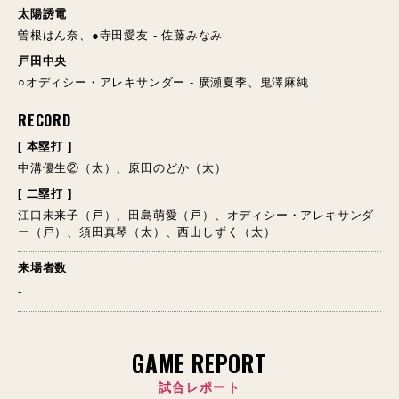
太陽誘電
曽根はん奈、●寺田愛友 - 佐藤みなみ
戸田中央
○オディシー・アレキサンダー - 廣瀬夏季、鬼澤麻純
RECORD
[ 本塁打 ]
中溝優生②（太）、原田のどか（太）
[ 二塁打 ]
江口未来子（戸）、田島萌愛（戸）、オディシー・アレキサンダ
ー（戸）、須田真琴（太）、西山しずく（太）
来場者数
-
GAME REPORT
試合レポート