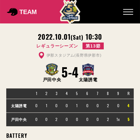
TEAM
2022.10.01
10:30
(Sat)
レギュラーシーズン
第13節
伊那スタジアム(長野県伊那市)
5
-
4
戸田中央
太陽誘電
1
2
3
4
5
6
7
8
9
R
0
1
0
0
1
0
0
2
0
4
太陽誘電
0
0
2
0
0
0
0
2
1x
5
戸田中央
BATTERY