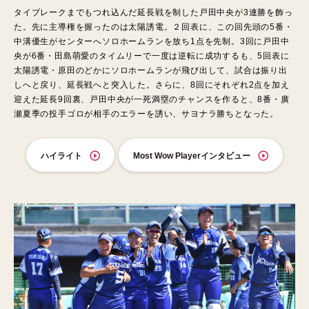
タイブレークまでもつれ込んだ延長戦を制した戸田中央が3連勝を飾っ
た。先に主導権を握ったのは太陽誘電。２回表に、この回先頭の5番・
中溝優生がセンターへソロホームランを放ち1点を先制。3回に戸田中
央が6番・田島萌愛のタイムリーで一度は逆転に成功するも、5回表に
太陽誘電・原田のどかにソロホームランが飛び出して、試合は振り出
しへと戻り、延長戦へと突入した。さらに、8回にそれぞれ2点を加え
迎えた延長9回裏、戸田中央が一死満塁のチャンスを作ると、8番・廣
瀬夏季の投手ゴロが相手のエラーを誘い、サヨナラ勝ちとなった。
ハイライト
Most Wow Playerインタビュー