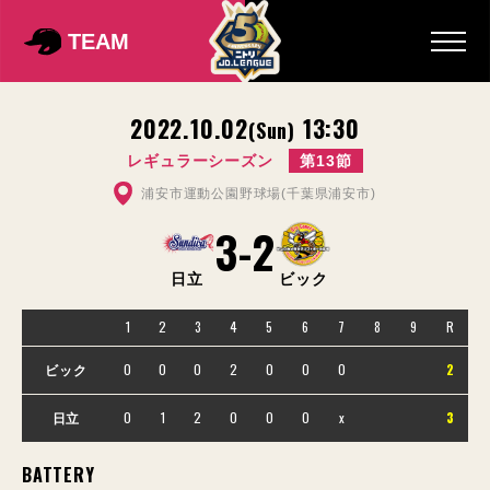
TEAM
2022.10.02
13:30
(Sun)
レギュラーシーズン
第13節
浦安市運動公園野球場(千葉県浦安市)
3
-
2
日立
ビック
1
2
3
4
5
6
7
8
9
R
0
0
0
2
0
0
0
2
ビック
0
1
2
0
0
0
x
3
日立
BATTERY