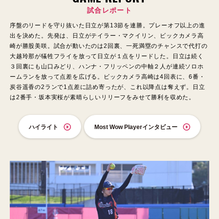
試合レポート
序盤のリードを守り抜いた日立が第13節を連勝。プレーオフ以上の進
出を決めた。先発は、日立がテイラー・マクイリン、ビックカメラ高
崎が勝股美咲。試合が動いたのは2回裏、一死満塁のチャンスで代打の
大越玲那が犠牲フライを放って日立が１点をリードした。日立は続く
３回裏にも山口みどり、ハンナ・フリッペンの中軸２人が連続ソロホ
ームランを放って点差を広げる。ビックカメラ高崎は4回表に、6番・
炭谷遥香の2ランで1点差に詰め寄ったが、これ以降点は奪えず。日立
は2番手・坂本実桜が素晴らしいリリーフをみせて勝利を収めた。
ハイライト
Most Wow Playerインタビュー