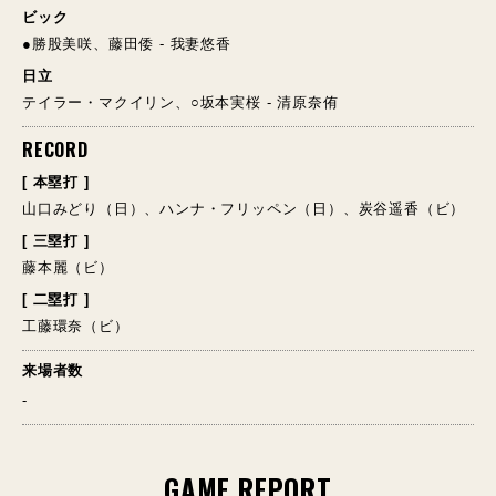
ビック
●勝股美咲、藤田倭 - 我妻悠香
日立
テイラー・マクイリン、○坂本実桜 - 清原奈侑
RECORD
[ 本塁打 ]
山口みどり（日）、ハンナ・フリッペン（日）、炭谷遥香（ビ）
[ 三塁打 ]
藤本麗（ビ）
[ 二塁打 ]
工藤環奈（ビ）
来場者数
-
GAME REPORT