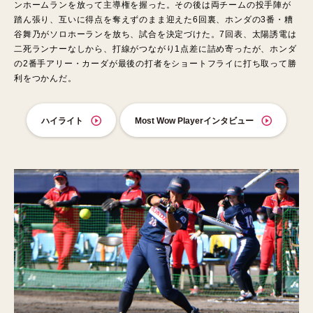
ンホームランを放って主導権を握った。その後は両チームの投手陣が
踏ん張り、互いに得点を奪えずのまま迎えた6回裏、ホンダの3番・糟
谷舞乃がソロホーランを放ち、試合を決定づけた。7回表、太陽誘電は
二死ランナーなしから、打線がつながり1点差に詰め寄ったが、ホンダ
の2番手アリー・カーダが最後の打者をショートフライに打ち取って勝
利をつかんだ。
ハイライト
Most Wow Playerインタビュー