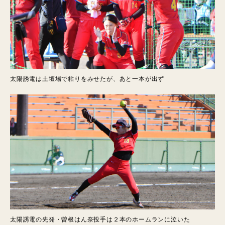
太陽誘電は土壇場で粘りをみせたが、あと一本が出ず
太陽誘電の先発・曽根はん奈投手は２本のホームランに泣いた