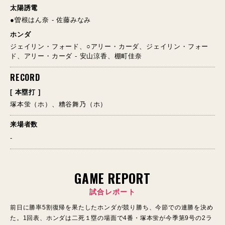
太陽誘電
●曽根はん奈 - 佐藤みなみ
ホンダ
ジェイリン・フォード、○アリー・カーダ、ジェイリン・フォー
ド、アリー・カーダ - 安山涼香、棚町佳奈
RECORD
[ 本塁打 ]
塚本蛍（ホ）、糟谷舞乃（ホ）
来場者数
-
GAME REPORT
試合レポート
前日に勝率5割復帰を果たしたホンダが競り勝ち、今節での連勝を決め
た。1回表、ホンダは二死１塁の場面で4番・塚本蛍が今季第9号の2ラ