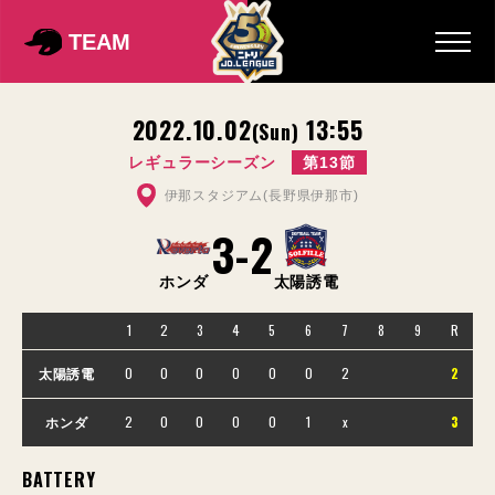
TEAM
2022.10.02
13:55
(Sun)
レギュラーシーズン
第13節
伊那スタジアム(長野県伊那市)
3
-
2
ホンダ
太陽誘電
1
2
3
4
5
6
7
8
9
R
0
0
0
0
0
0
2
2
太陽誘電
2
0
0
0
0
1
x
3
ホンダ
BATTERY