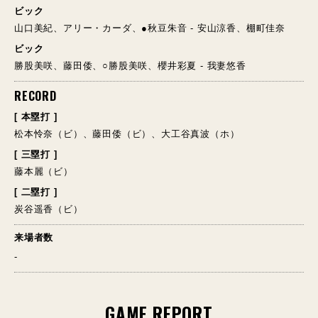
ビック
山口美紀、アリー・カーダ、●秋豆朱音 - 安山涼香、棚町佳奈
ビック
勝股美咲、藤田倭、○勝股美咲、櫻井彩夏 - 我妻悠香
RECORD
[ 本塁打 ]
松本怜奈（ビ）、藤田倭（ビ）、大工谷真波（ホ）
[ 三塁打 ]
藤本麗（ビ）
[ 二塁打 ]
炭谷遥香（ビ）
来場者数
-
GAME REPORT