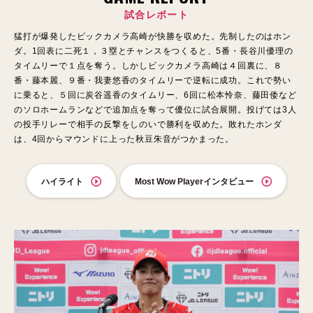
試合レポート
猛打が爆発したビックカメラ高崎が快勝を収めた。先制したのはホン
ダ。1回表に二死１，３塁とチャンスをつくると、5番・長谷川優理の
タイムリーで１点を奪う。しかしビックカメラ高崎は４回裏に、８
番・藤本麗、９番・我妻悠香のタイムリーで逆転に成功。これで勢い
に乗ると、５回に炭谷遥香のタイムリー、6回に松本怜奈、藤田倭など
のソロホームランなどで追加点を奪って優位に試合展開。投げては3人
の投手リレーで相手の反撃をしのいで勝利を収めた。敗れたホンダ
は、4回からマウンドに上った秋豆朱音がつかまった。
ハイライト
Most Wow Playerインタビュー