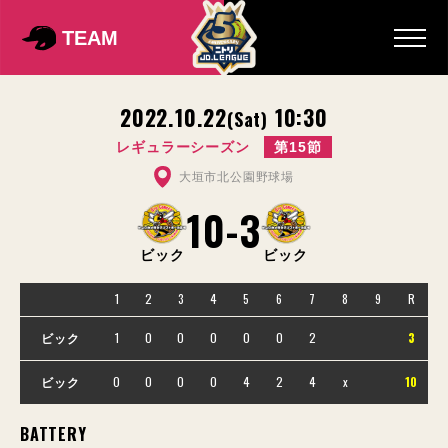
TEAM
2022.10.22
10:30
(Sat)
レギュラーシーズン
第15節
大垣市北公園野球場
10
-
3
ビック
ビック
1
2
3
4
5
6
7
8
9
R
1
0
0
0
0
0
2
3
ビック
0
0
0
0
4
2
4
x
10
ビック
BATTERY