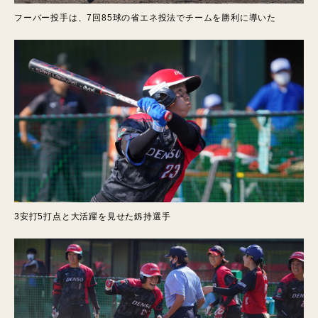
フーバー投手は、7回85球の省エネ投法でチームを勝利に導いた
3安打5打点と大活躍を見せた釼持選手