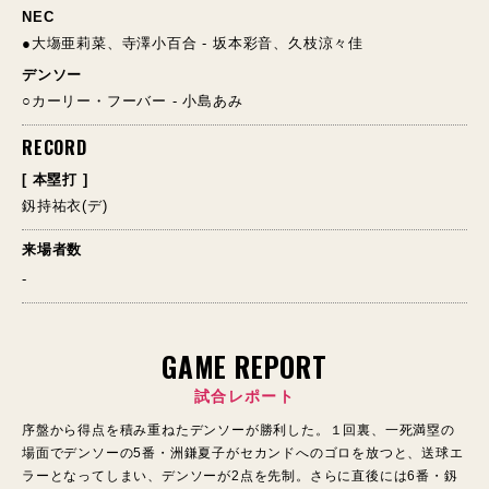
NEC
●大塲亜莉菜、寺澤小百合 - 坂本彩音、久枝涼々佳
デンソー
○カーリー・フーバー - 小島あみ
RECORD
[ 本塁打 ]
釼持祐衣(デ)
来場者数
-
GAME REPORT
試合レポート
序盤から得点を積み重ねたデンソーが勝利した。１回裏、一死満塁の
場面でデンソーの5番・洲鎌夏子がセカンドへのゴロを放つと、送球エ
ラーとなってしまい、デンソーが2点を先制。さらに直後には6番・釼