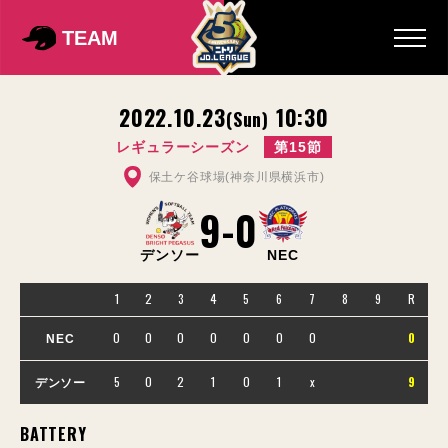
TEAM
2022.10.23
10:30
(Sun)
レギュラーシーズン
第15節
保土ケ谷球場(神奈川県横浜市)
9
-
0
デンソー
NEC
1
2
3
4
5
6
7
8
9
R
0
0
0
0
0
0
0
0
NEC
5
0
2
1
0
1
x
9
デンソー
BATTERY