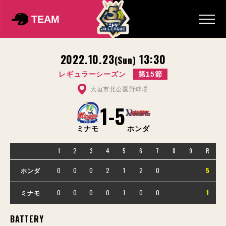
TEAM
2022.10.23
13:30
(Sun)
レギュラーシーズン
第15節
大垣市北公園野球場
1
-
5
ミナモ
ホンダ
1
2
3
4
5
6
7
8
9
R
0
0
0
2
1
2
0
5
ホンダ
0
0
0
0
1
0
0
1
ミナモ
BATTERY