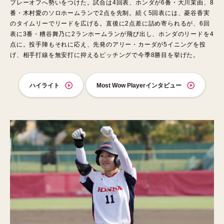
プレーオフへ勢いをつけた。試合は4回表、ホンダが6番・大川茉由、8
番・木村愛のソロホームランで2点を先制。続く5回表には、菱谷香実
のタイムリーでリードを広げる。直後に2点差に詰め寄られるが、6回
表に3番・糟谷舞乃に2ランホームランが飛び出し、ホンダのリードを4
点に。投手陣もそれに応え、先発のアリー・カーダが5イニングを投
げ、相手打線を無安打に抑えるピッチングで今季8勝目を挙げた。
ハイライト
Most Wow Playerインタビュー