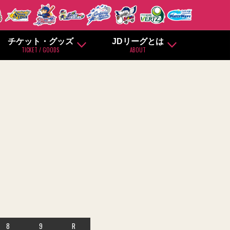
チケット・グッズ
JDリーグとは
TICKET / GOODS
ABOUT
8
9
R