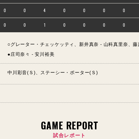
0
0
4
0
0
0
0
0
0
1
0
0
0
0
○グレーター・チェッケッティ、新井真奈 - 山科真里奈、藤
●庄司奈々 - 安川裕美
中川彩音(Ｓ)、ステーシー・ポーター(Ｓ)
GAME REPORT
試合レポート