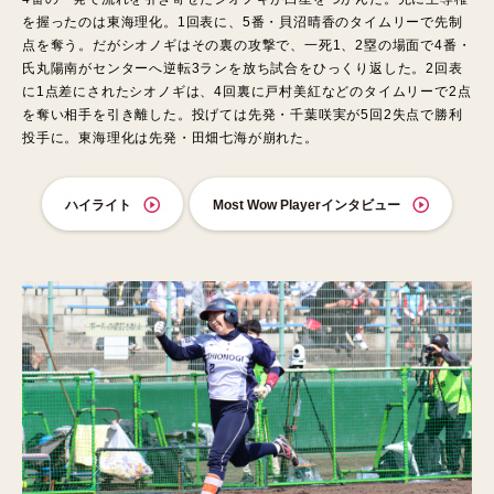
を握ったのは東海理化。1回表に、5番・貝沼晴香のタイムリーで先制
点を奪う。だがシオノギはその裏の攻撃で、一死1、2塁の場面で4番・
氏丸陽南がセンターへ逆転3ランを放ち試合をひっくり返した。2回表
に1点差にされたシオノギは、4回裏に戸村美紅などのタイムリーで2点
を奪い相手を引き離した。投げては先発・千葉咲実が5回2失点で勝利
投手に。東海理化は先発・田畑七海が崩れた。
ハイライト
Most Wow Playerインタビュー