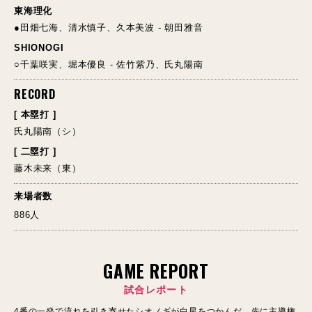
東海理化
●田畑七海、清水慎子、久本美波 - 朝田雅音
SHIONOGI
○千葉咲実、堀本優良 - 佐竹紫乃、氏丸陽南
RECORD
[ 本塁打 ]
氏丸陽南（シ）
[ 二塁打 ]
藤木未来（東）
来場者数
886人
GAME REPORT
試合レポート
4番の一発で流れを引き寄せたシオノギが白星をつかんだ。先に主導権