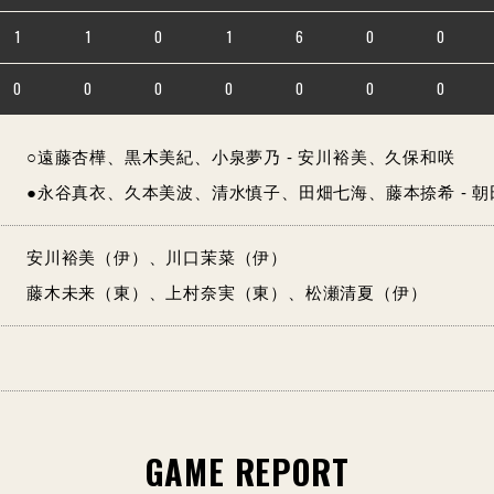
1
1
0
1
6
0
0
0
0
0
0
0
0
0
○遠藤杏樺、黒木美紀、小泉夢乃 - 安川裕美、久保和咲
●永谷真衣、久本美波、清水慎子、田畑七海、藤本捺希 - 
安川裕美（伊）、川口茉菜（伊）
藤木未来（東）、上村奈実（東）、松瀬清夏（伊）
GAME REPORT