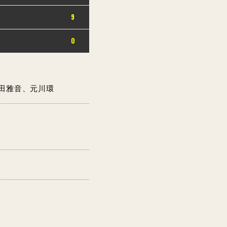
9
0
朝田雅音、元川環