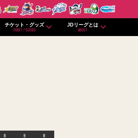
チケット・グッズ
JDリーグとは
TICKET / GOODS
ABOUT
8
9
R