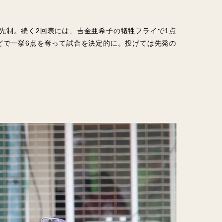
先制。続く2回表には、吉金亜希子の犠牲フライで1点
どで一挙6点を奪って試合を決定的に。投げては先発の