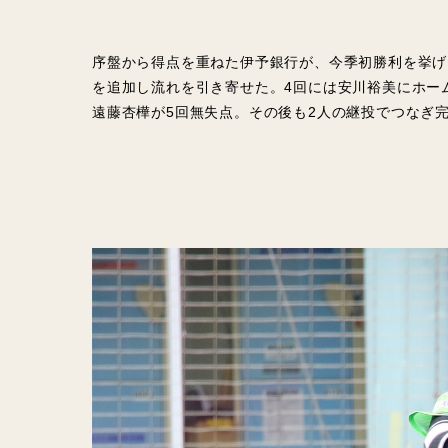
序盤から得点を重ねた伊予銀行が、今季初勝利を挙げ
を追加し流れを引き寄せた。4回には安川裕美にホー
遠藤杏樺が5回無失点。その後も2人の継投でつなぎ