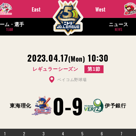
ーム・選手
ニュース
TEAM
NEWS
2023.04.17
10:30
(Mon)
レギュラーシーズン
第1節
ベイコム野球場
0
-
9
東海理化
伊予銀行
1
2
3
4
5
6
7