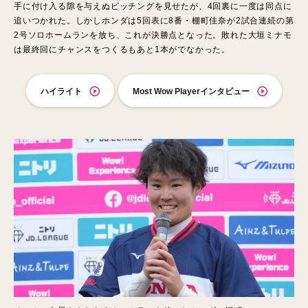
手に付け入る隙を与えぬピッチングを見せたが、4回裏に一度は同点に
追いつかれた。しかしホンダは5回表に8番・棚町佳奈が2試合連続の第
2号ソロホームランを放ち、これが決勝点となった。敗れた大垣ミナモ
は最終回にチャンスをつくるもあと1本がでなかった。
ハイライト
Most Wow Playerインタビュー