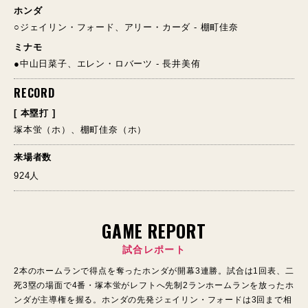
ホンダ
○ジェイリン・フォード、アリー・カーダ - 棚町佳奈
ミナモ
●中山日菜子、エレン・ロバーツ - 長井美侑
RECORD
[ 本塁打 ]
塚本蛍（ホ）、棚町佳奈（ホ）
来場者数
924人
GAME REPORT
試合レポート
2本のホームランで得点を奪ったホンダが開幕3連勝。試合は1回表、二
死3塁の場面で4番・塚本蛍がレフトへ先制2ランホームランを放ったホ
ンダが主導権を握る。ホンダの先発ジェイリン・フォードは3回まで相