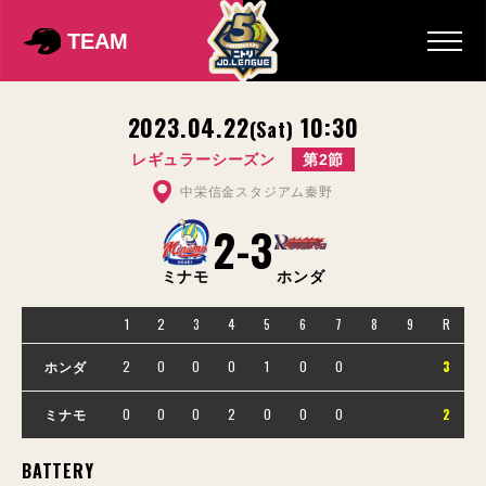
TEAM
2023.04.22
10:30
(Sat)
レギュラーシーズン
第2節
中栄信金スタジアム秦野
2
-
3
ミナモ
ホンダ
1
2
3
4
5
6
7
8
9
R
2
0
0
0
1
0
0
3
ホンダ
0
0
0
2
0
0
0
2
ミナモ
BATTERY