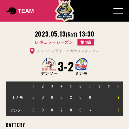
TEAM
2023.05.13
13:30
(Sat)
レギュラーシーズン
第4節
デンソーブライトペガサススタジアム
3
-
2
デンソー
ミナモ
1
2
3
4
5
6
7
8
9
R
0
0
0
0
2
0
0
2
ミナモ
0
0
0
2
0
0
1x
3
デンソー
BATTERY