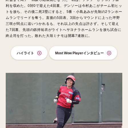
利を収めた。0対0で迎えた4回裏、デンソーは今村あこがチーム初ヒッ
トを放ち、その後二死3塁にすると、5番・小島あみが先制の2ランホー
ムランでリードを奪う。直後の5回表、3回からマウンドに上った坪野
三咲が同点に追いつかれるも、それ以上の失点は許さず。そして迎え
た7回裏、先頭の釼持祐衣がライトへサヨナラホームランを放ち試合に
終止符を打った。敗れた大垣ミナモは開幕7連敗に。
ハイライト
Most Wow Playerインタビュー