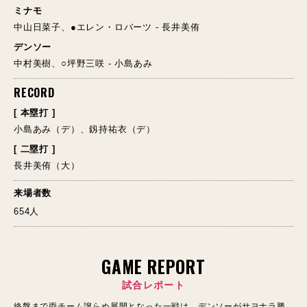
ミナモ
中山日菜子、●エレン・ロバーツ - 長井美侑
デンソー
中村美樹、○坪野三咲 - 小島あみ
RECORD
[ 本塁打 ]
小島あみ（デ）、釼持祐衣（デ）
[ 二塁打 ]
長井美侑（大）
来場者数
654人
GAME REPORT
試合レポート
終盤まで両チーム譲らぬ展開となった一戦は、デンソーがサヨナラ勝