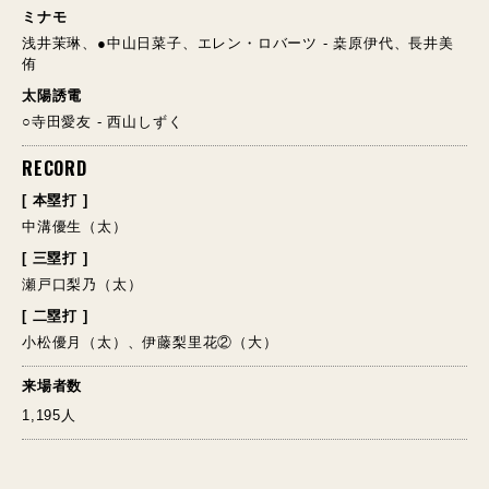
ミナモ
浅井茉琳、●中山日菜子、エレン・ロバーツ - 桒原伊代、長井美
侑
太陽誘電
○寺田愛友 - 西山しずく
RECORD
[ 本塁打 ]
中溝優生（太）
[ 三塁打 ]
瀬戸口梨乃（太）
[ 二塁打 ]
小松優月（太）、伊藤梨里花②（大）
来場者数
1,195人