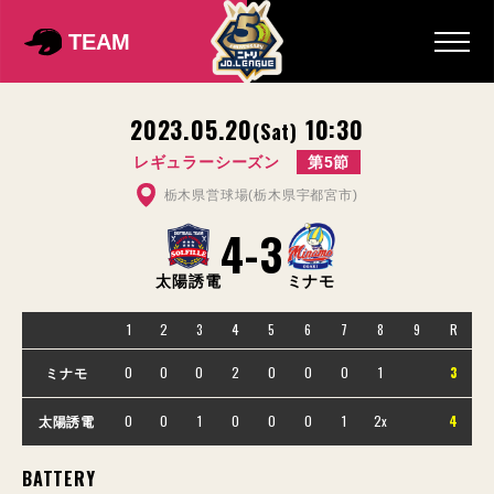
TEAM
2023.05.20
10:30
(Sat)
レギュラーシーズン
第5節
栃木県営球場(栃木県宇都宮市)
4
-
3
太陽誘電
ミナモ
1
2
3
4
5
6
7
8
9
R
0
0
0
2
0
0
0
1
3
ミナモ
0
0
1
0
0
0
1
2x
4
太陽誘電
BATTERY