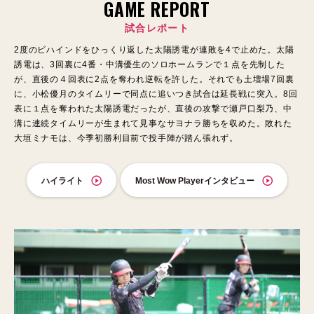
GAME REPORT
試合レポート
2度のビハインドをひっくり返した太陽誘電が連敗を4で止めた。太陽
誘電は、3回裏に4番・中溝優生のソロホームランで１点を先制した
が、直後の４回表に2点を奪われ逆転を許した。それでも土壇場7回裏
に、小松優月のタイムリーで同点に追いつき試合は延長戦に突入。8回
表に１点を奪われた太陽誘電だったが、直後の攻撃で瀬戸口梨乃、中
溝に連続タイムリーが生まれて見事なサヨナラ勝ちを収めた。敗れた
大垣ミナモは、今季初勝利目前で投手陣が踏ん張れず。
ハイライト
Most Wow Playerインタビュー