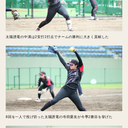
太陽誘電の中溝は2安打2打点でチームの勝利に大きく貢献した
8回を一人で投げ切った太陽誘電の寺田愛友が今季2勝目を挙げた