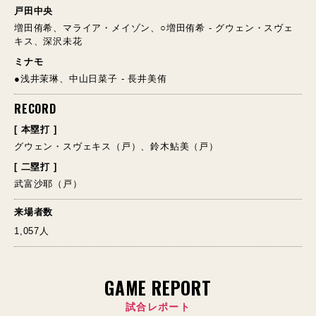
戸田中央
増田侑希、マライア・メイゾン、○増田侑希 - グウェン・スヴェ
キス、深沢未花
ミナモ
●浅井茉琳、中山日菜子 - 長井美侑
RECORD
[ 本塁打 ]
グウェン・スヴェキス（戸）、鈴木鮎美（戸）
[ 二塁打 ]
武富沙耶（戸）
来場者数
1,057人
GAME REPORT
試合レポート