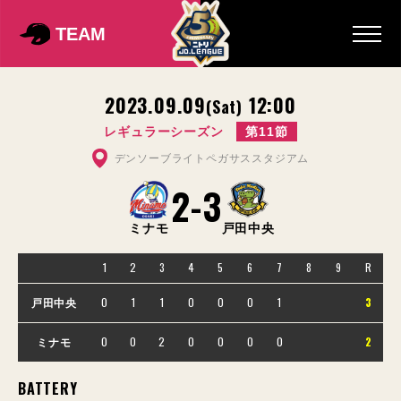
TEAM
2023.09.09
12:00
(Sat)
レギュラーシーズン
第11節
デンソーブライトペガサススタジアム
2
-
3
ミナモ
戸田中央
1
2
3
4
5
6
7
8
9
R
0
1
1
0
0
0
1
3
戸田中央
0
0
2
0
0
0
0
2
ミナモ
BATTERY