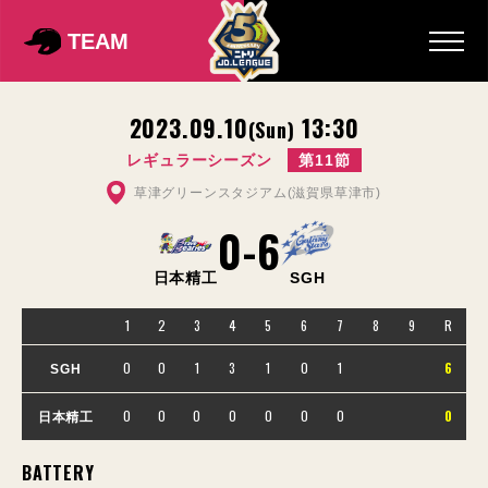
TEAM
2023.09.10
13:30
(Sun)
レギュラーシーズン
第11節
草津グリーンスタジアム(滋賀県草津市)
0
-
6
日本精工
SGH
1
2
3
4
5
6
7
8
9
R
0
0
1
3
1
0
1
6
SGH
0
0
0
0
0
0
0
0
日本精工
BATTERY