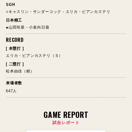
SGH
○キャスリン・サンダーコック - エリカ・ピアンカステリ
日本精工
●山田玲菜 - 小泉向日葵
RECORD
[ 本塁打 ]
エリカ・ピアンカステリ（Ｓ）
[ 二塁打 ]
松本由佳（精）
来場者数
647人
GAME REPORT
試合レポート