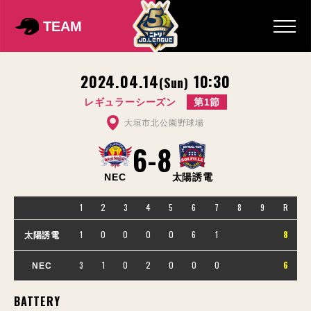
TEAM
2024.04.14
10:30
(Sun)
レギュラーシーズン
第1節
大垣市北公園野球場
6
-
8
NEC
太陽誘電
1
2
3
4
5
6
7
8
9
R
1
0
0
0
0
6
1
8
太陽誘電
3
1
0
2
0
0
0
6
NEC
BATTERY