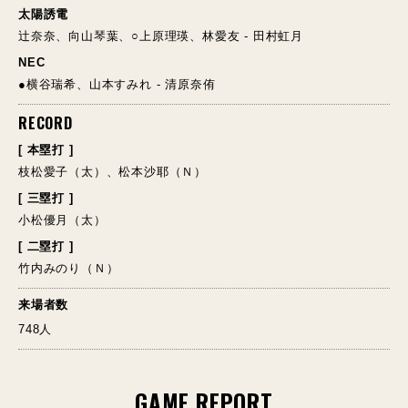
太陽誘電
辻奈奈、向山琴葉、○上原理瑛、林愛友 - 田村虹月
NEC
●横谷瑞希、山本すみれ - 清原奈侑
RECORD
[ 本塁打 ]
枝松愛子（太）、松本沙耶（Ｎ）
[ 三塁打 ]
小松優月（太）
[ 二塁打 ]
竹内みのり（Ｎ）
来場者数
748人
GAME REPORT