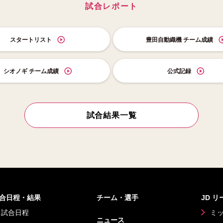
試合レポート
スタートリスト
豊田自動織機 チーム成績
シオノギ チーム成績
公式記録
試合結果一覧
合日程・結果
チーム・選手
JD 
試合日程
ミ
ニュース