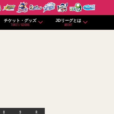
チケット・グッズ
JDリーグとは
TICKET / GOODS
ABOUT
8
9
R