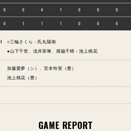
0
0
4
1
0
0
0
0
1
1
1
0
0
0
I
○三輪さくら - 氏丸陽南
●山下千世、浅井茉琳、堀脇千晴 - 池上桃花
加藤愛夢（シ）、宮本怜実（豊）
池上桃花（豊）
GAME REPORT