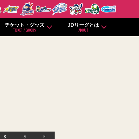
チケット・グッズ
JDリーグとは
TICKET / GOODS
ABOUT
8
9
R