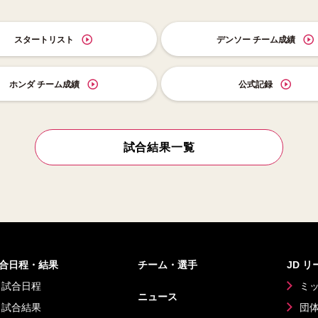
スタートリスト
デンソー チーム成績
ホンダ チーム成績
公式記録
試合結果一覧
合日程・結果
チーム・選手
JD 
試合日程
ミ
ニュース
試合結果
団