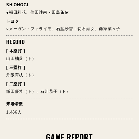
SHIONOGI
●福田莉花、信田沙南 - 田島茉依
トヨタ
○メーガン・ファライモ、石堂紗雪 - 切石結女、藤家菜々子
RECORD
[ 本塁打 ]
山田柚葵（ト）
[ 三塁打 ]
舟阪育枝（ト）
[ 二塁打 ]
鎌田優希（ト）、石川恭子（ト）
来場者数
1,486人
GAME REPORT